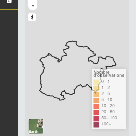
-
Nombre
d'observations
0– 1
1– 2
2– 5
5– 10
10– 20
20– 50
50– 100
100+