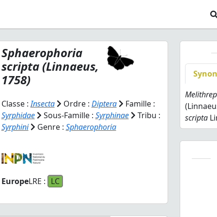
Sphaerophoria
scripta
(Linnaeus,
Syno
1758)
Melithrep
Classe :
Insecta
Ordre :
Diptera
Famille :
(Linnaeu
Syrphidae
Sous-Famille :
Syrphinae
Tribu :
scripta
Li
Syrphini
Genre :
Sphaerophoria
Europe
LRE :
LC