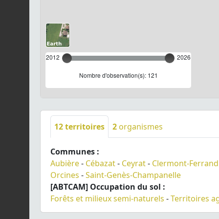
2012
2026
Nombre d'observation(s): 121
12
territoires
2
organismes
Communes :
Aubière
-
Cébazat
-
Ceyrat
-
Clermont-Ferrand
Orcines
-
Saint-Genès-Champanelle
[ABTCAM] Occupation du sol :
Forêts et milieux semi-naturels
-
Territoires a