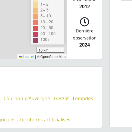
1– 2
2012
2– 5
5– 10
10– 20
20– 50
Dernière
50– 100
observation
100+
2024
10 km
Leaflet
|
© OpenStreetMap
-
Cournon-d'Auvergne
-
Gerzat
-
Lempdes
-
gricoles
-
Territoires artificialisés