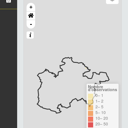
+
-
Nombre
d'observations
0– 1
1– 2
2– 5
5– 10
10– 20
20– 50