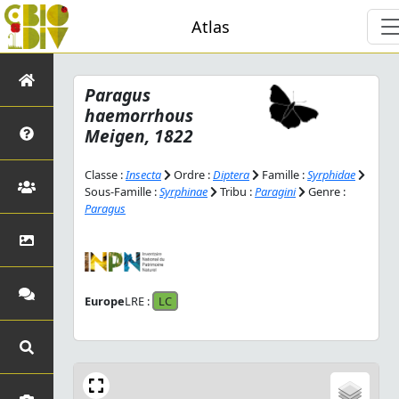
Atlas
Paragus
haemorrhous
Meigen, 1822
Classe :
Insecta
Ordre :
Diptera
Famille :
Syrphidae
Sous-Famille :
Syrphinae
Tribu :
Paragini
Genre :
Paragus
Europe
LRE :
LC