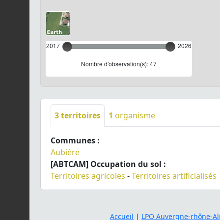
2017
2026
Nombre d'observation(s): 47
3
territoires
1
organisme
Communes :
Aubière
[ABTCAM] Occupation du sol :
Territoires agricoles
-
Territoires artificialisés
Accueil
|
LPO Auvergne-rhône-Al