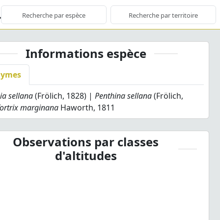
Informations espèce
nymes
ia sellana
(Frölich, 1828) |
Penthina sellana
(Frölich,
ortrix marginana
Haworth, 1811
Observations par classes
d'altitudes