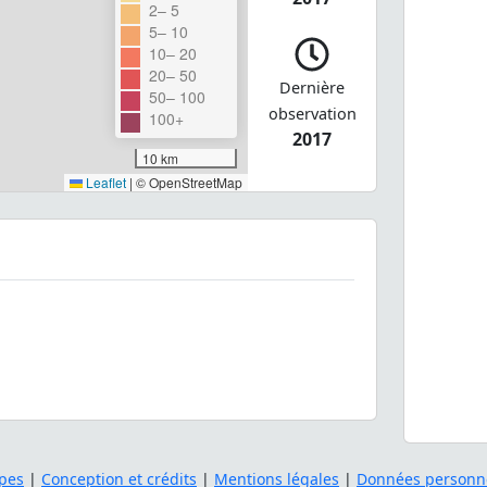
2– 5
5– 10
10– 20
20– 50
Dernière
50– 100
observation
100+
2017
10 km
Leaflet
|
© OpenStreetMap
pes
|
Conception et crédits
|
Mentions légales
|
Données personne