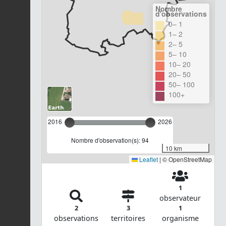
Nombre
d'observations
0– 1
1– 2
2– 5
5– 10
10– 20
20– 50
50– 100
100+
2016
2026
Nombre d'observation(s): 94
10 km
Leaflet
|
© OpenStreetMap
1
observateur
2
3
1
observations
territoires
organisme