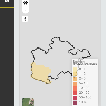
-
Nombre
d'observations
0– 1
1– 2
2– 5
5– 10
10– 20
20– 50
50– 100
100+