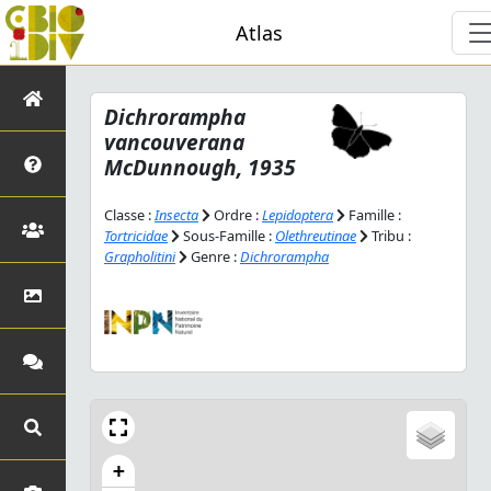
Atlas
Dichrorampha
vancouverana
McDunnough, 1935
Classe :
Insecta
Ordre :
Lepidoptera
Famille :
Tortricidae
Sous-Famille :
Olethreutinae
Tribu :
Grapholitini
Genre :
Dichrorampha
+