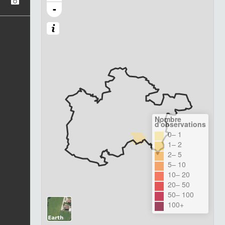
-
Nombre
d'observations
0– 1
1– 2
2– 5
5– 10
10– 20
20– 50
50– 100
100+