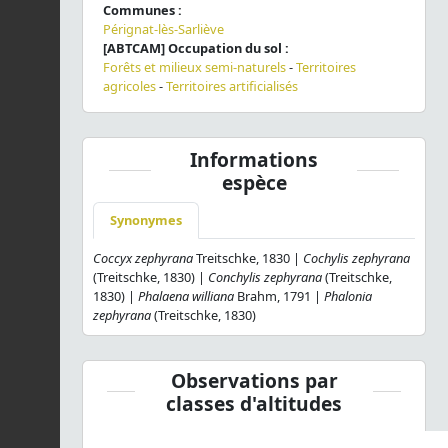
Communes :
Pérignat-lès-Sarliève
[ABTCAM] Occupation du sol :
Forêts et milieux semi-naturels
-
Territoires
agricoles
-
Territoires artificialisés
Informations
espèce
Synonymes
Coccyx zephyrana
Treitschke, 1830 |
Cochylis zephyrana
(Treitschke, 1830) |
Conchylis zephyrana
(Treitschke,
1830) |
Phalaena williana
Brahm, 1791 |
Phalonia
zephyrana
(Treitschke, 1830)
Observations par
classes d'altitudes