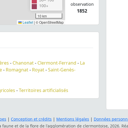
observation
100+
1852
10 km
Leaflet
|
© OpenStreetMap
ères
-
Chanonat
-
Clermont-Ferrand
-
La
e
-
Romagnat
-
Royat
-
Saint-Genès-
gricoles
-
Territoires artificialisés
pes
|
Conception et crédits
|
Mentions légales
|
Données personne
la faune et de la flore de l'agglomération de clermontoise, 2026. Ré