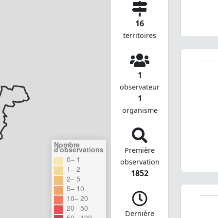
16
territoires
1
observateur
1
organisme
Nombre
d'observations
Première
0– 1
observation
1– 2
1852
2– 5
5– 10
10– 20
20– 50
Dernière
50– 100