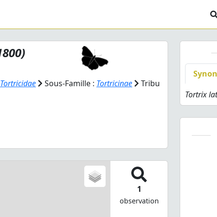
1800)
Syno
Tortricidae
Sous-Famille :
Tortricinae
Tribu
Tortrix l
1
observation