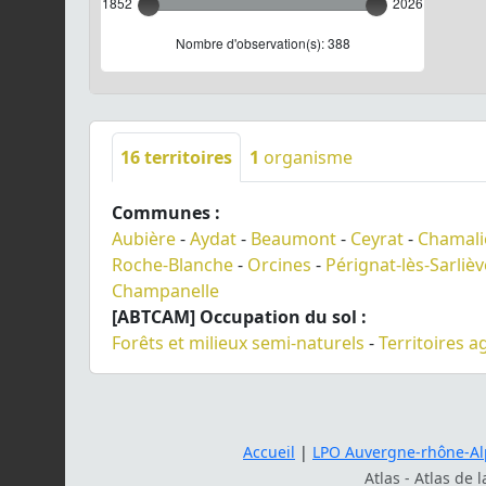
1852
2026
Nombre d'observation(s): 388
16
territoires
1
organisme
Communes :
Aubière
-
Aydat
-
Beaumont
-
Ceyrat
-
Chamali
Roche-Blanche
-
Orcines
-
Pérignat-lès-Sarlièv
Champanelle
[ABTCAM] Occupation du sol :
Forêts et milieux semi-naturels
-
Territoires a
Accueil
|
LPO Auvergne-rhône-Al
Atlas - Atlas de 