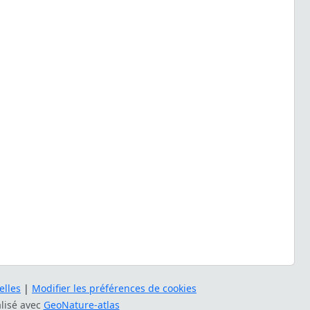
lles
|
Modifier les préférences de cookies
alisé avec
GeoNature-atlas