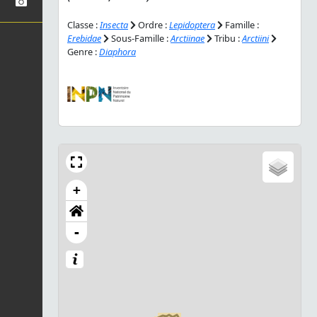
Classe :
Insecta
Ordre :
Lepidoptera
Famille :
Erebidae
Sous-Famille :
Arctiinae
Tribu :
Arctiini
Genre :
Diaphora
+
-