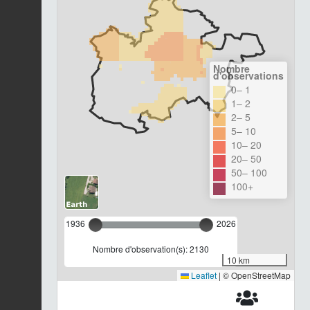
Nombre
d'observations
0– 1
1– 2
2– 5
5– 10
10– 20
20– 50
50– 100
100+
1936
2026
Nombre d'observation(s): 2130
10 km
Leaflet
|
© OpenStreetMap