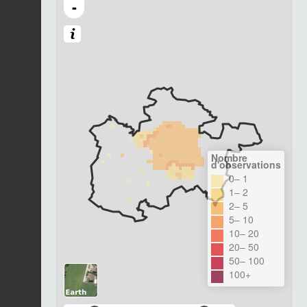
-
Nombre
d'observations
0– 1
1– 2
2– 5
5– 10
10– 20
20– 50
50– 100
100+