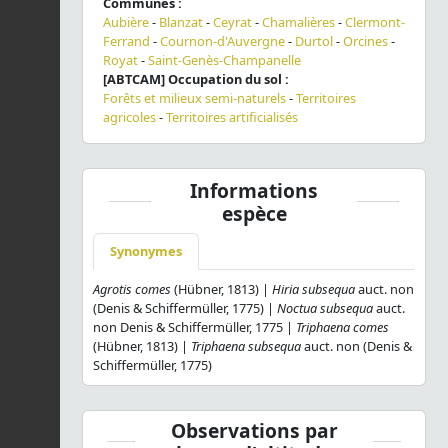
Communes :
Aubière
-
Blanzat
-
Ceyrat
-
Chamalières
-
Clermont-
Ferrand
-
Cournon-d'Auvergne
-
Durtol
-
Orcines
-
Royat
-
Saint-Genès-Champanelle
[ABTCAM] Occupation du sol :
Forêts et milieux semi-naturels
-
Territoires
agricoles
-
Territoires artificialisés
Informations
espèce
Synonymes
Agrotis comes
(Hübner, 1813) |
Hiria subsequa
auct. non
(Denis & Schiffermüller, 1775) |
Noctua subsequa
auct.
non Denis & Schiffermüller, 1775 |
Triphaena comes
(Hübner, 1813) |
Triphaena subsequa
auct. non (Denis &
Schiffermüller, 1775)
Observations par