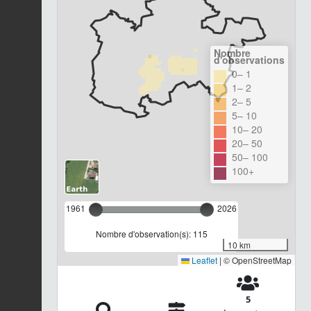
Nombre
d'observations
0– 1
1– 2
2– 5
5– 10
10– 20
20– 50
50– 100
100+
1961
2026
Nombre d'observation(s): 115
10 km
Leaflet
|
© OpenStreetMap
5