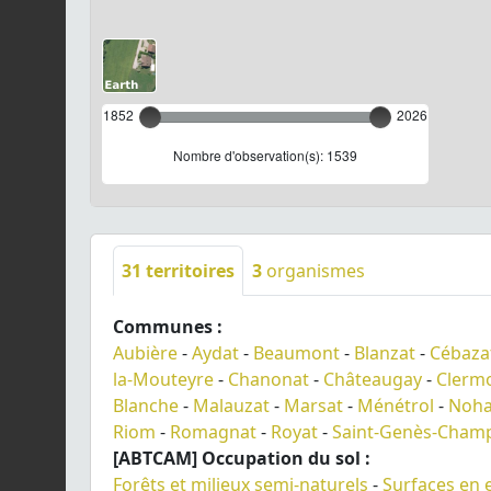
1852
2026
Nombre d'observation(s): 1539
31
territoires
3
organismes
Communes :
Aubière
-
Aydat
-
Beaumont
-
Blanzat
-
Cébaza
la-Mouteyre
-
Chanonat
-
Châteaugay
-
Clerm
Blanche
-
Malauzat
-
Marsat
-
Ménétrol
-
Noha
Riom
-
Romagnat
-
Royat
-
Saint-Genès-Champ
[ABTCAM] Occupation du sol :
Forêts et milieux semi-naturels
-
Surfaces en 