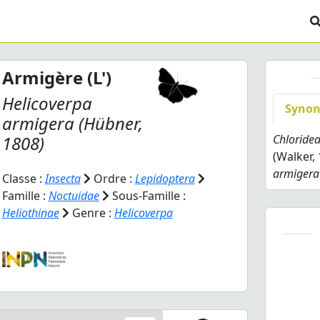
Armigère (L')
Helicoverpa
Syno
armigera
(Hübner,
1808)
Chloride
(Walker,
armigera
Classe :
Insecta
Ordre :
Lepidoptera
Famille :
Noctuidae
Sous-Famille :
Heliothinae
Genre :
Helicoverpa