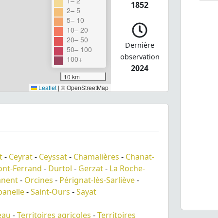
1– 2
1852
2– 5
5– 10
10– 20
20– 50
Dernière
50– 100
observation
100+
2024
10 km
Leaflet
|
© OpenStreetMap
t
-
Ceyrat
-
Ceyssat
-
Chamalières
-
Chanat-
ont-Ferrand
-
Durtol
-
Gerzat
-
La Roche-
nent
-
Orcines
-
Pérignat-lès-Sarliève
-
anelle
-
Saint-Ours
-
Sayat
eau
-
Territoires agricoles
-
Territoires