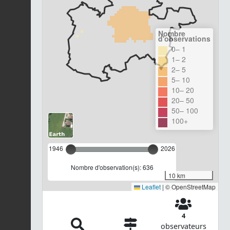
Nombre
d'observations
0– 1
1– 2
2– 5
5– 10
10– 20
20– 50
50– 100
100+
1946
2026
Nombre d'observation(s): 636
10 km
Leaflet
|
© OpenStreetMap
4
observateurs