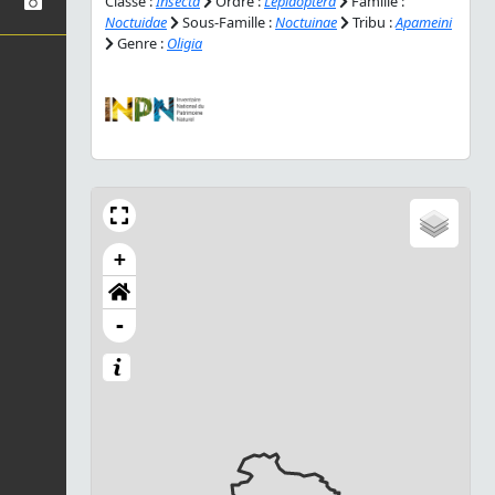
Classe :
Insecta
Ordre :
Lepidoptera
Famille :
Noctuidae
Sous-Famille :
Noctuinae
Tribu :
Apameini
Genre :
Oligia
+
-