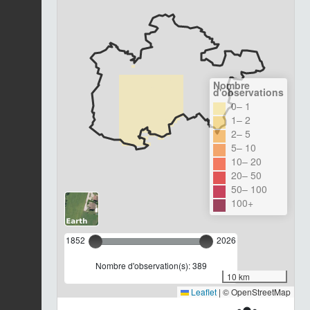
Nombre
d'observations
0– 1
1– 2
2– 5
5– 10
10– 20
20– 50
50– 100
100+
1852
2026
Nombre d'observation(s): 389
10 km
Leaflet
|
© OpenStreetMap