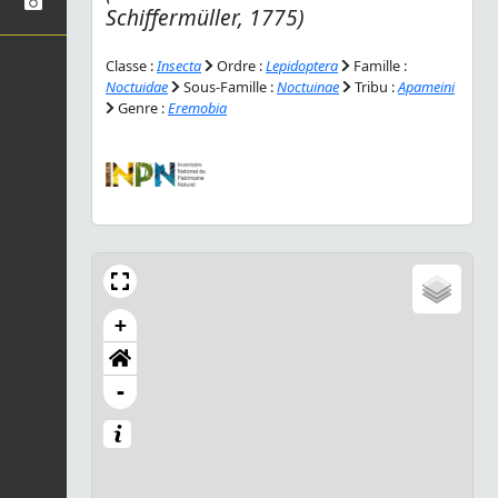
Schiffermüller, 1775)
Classe :
Insecta
Ordre :
Lepidoptera
Famille :
Noctuidae
Sous-Famille :
Noctuinae
Tribu :
Apameini
Genre :
Eremobia
+
-