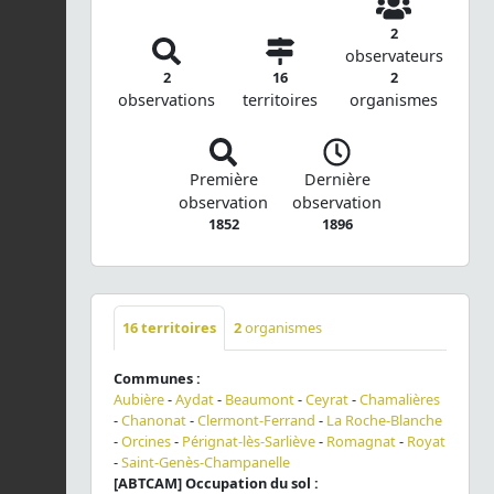
2
observateurs
2
16
2
observations
territoires
organismes
Première
Dernière
observation
observation
1852
1896
16
territoires
2
organismes
Communes :
Aubière
-
Aydat
-
Beaumont
-
Ceyrat
-
Chamalières
-
Chanonat
-
Clermont-Ferrand
-
La Roche-Blanche
-
Orcines
-
Pérignat-lès-Sarliève
-
Romagnat
-
Royat
-
Saint-Genès-Champanelle
[ABTCAM] Occupation du sol :