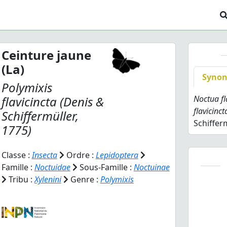
Ceinture jaune
(La)
Syno
Polymixis
flavicincta
(Denis &
Noctua fl
flavicinct
Schiffermüller,
Schifferm
1775)
Classe :
Insecta
Ordre :
Lepidoptera
Famille :
Noctuidae
Sous-Famille :
Noctuinae
Tribu :
Xylenini
Genre :
Polymixis