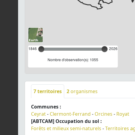
1846
2026
Nombre d'observation(s): 1055
7
territoires
2
organismes
Communes :
Ceyrat
-
Clermont-Ferrand
-
Orcines
-
Royat
[ABTCAM] Occupation du sol :
Forêts et milieux semi-naturels
-
Territoires a