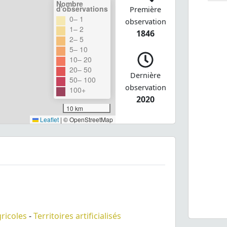
Nombre
d'observations
Première
0– 1
observation
1– 2
1846
2– 5
5– 10
10– 20
20– 50
Dernière
50– 100
observation
100+
2020
10 km
Leaflet
|
© OpenStreetMap
gricoles
-
Territoires artificialisés