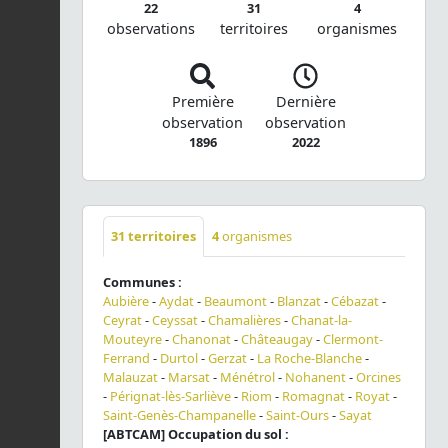
22
31
4
observations
territoires
organismes
Première
Dernière
observation
observation
1896
2022
31
territoires
4
organismes
Communes :
Aubière
-
Aydat
-
Beaumont
-
Blanzat
-
Cébazat
-
Ceyrat
-
Ceyssat
-
Chamalières
-
Chanat-la-
Mouteyre
-
Chanonat
-
Châteaugay
-
Clermont-
Ferrand
-
Durtol
-
Gerzat
-
La Roche-Blanche
-
Malauzat
-
Marsat
-
Ménétrol
-
Nohanent
-
Orcines
-
Pérignat-lès-Sarliève
-
Riom
-
Romagnat
-
Royat
-
Saint-Genès-Champanelle
-
Saint-Ours
-
Sayat
[ABTCAM] Occupation du sol :