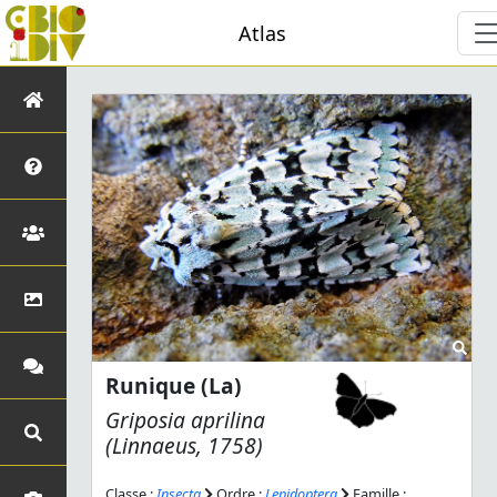
Atlas
Runique (La)
Griposia aprilina
(Linnaeus, 1758)
Classe :
Insecta
Ordre :
Lepidoptera
Famille :