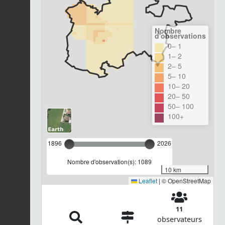
Nombre
d'observations
0– 1
1– 2
2– 5
5– 10
10– 20
20– 50
50– 100
100+
1896
2026
Nombre d'observation(s): 1089
10 km
Leaflet
|
© OpenStreetMap
11
observateurs