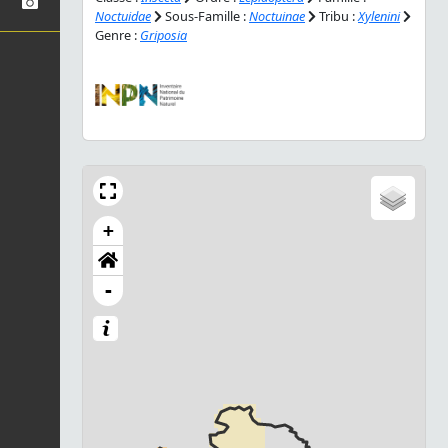
Noctuidae
Sous-Famille :
Noctuinae
Tribu :
Xylenini
Genre :
Griposia
+
-