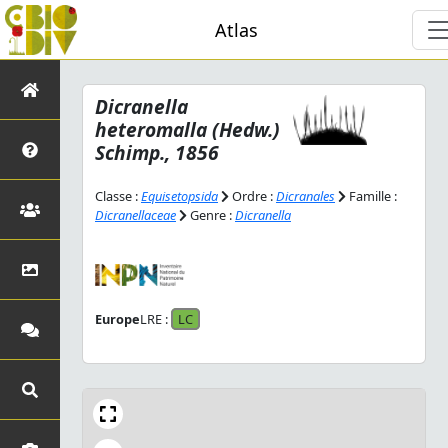
Atlas
Dicranella
heteromalla
(Hedw.)
Schimp., 1856
Classe :
Equisetopsida
Ordre :
Dicranales
Famille :
Dicranellaceae
Genre :
Dicranella
Europe
LRE :
LC