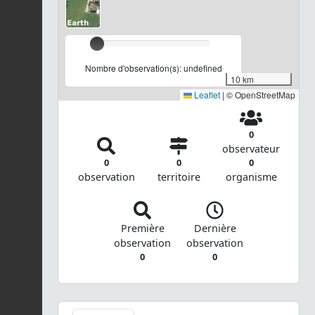
Nombre d'observation(s): undefined
10 km
Leaflet
|
© OpenStreetMap
0
observateur
0
0
0
observation
territoire
organisme
Première
Dernière
observation
observation
0
0