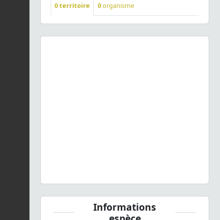
0
territoire
0
organisme
Previous
Next
Dicranella heteromalla
(Hedw.) Schimp., 1856 © H.
TINGUY - CC BY-NC-SA
Informations
espèce