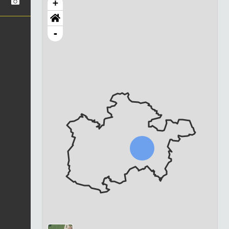
+
-
Chargement...