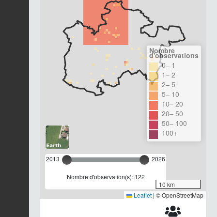
Nombre
d'observations
0– 1
1– 2
2– 5
5– 10
10– 20
20– 50
50– 100
100+
2013
2026
Nombre d'observation(s): 122
10 km
Leaflet
|
© OpenStreetMap