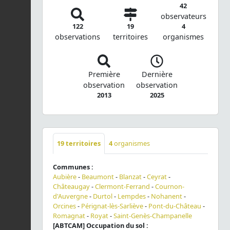
42
observateurs
122
19
4
observations
territoires
organismes
Première
Dernière
observation
observation
2013
2025
19
territoires
4
organismes
Communes :
Aubière
-
Beaumont
-
Blanzat
-
Ceyrat
-
Châteaugay
-
Clermont-Ferrand
-
Cournon-
d'Auvergne
-
Durtol
-
Lempdes
-
Nohanent
-
Orcines
-
Pérignat-lès-Sarliève
-
Pont-du-Château
-
Romagnat
-
Royat
-
Saint-Genès-Champanelle
[ABTCAM] Occupation du sol :