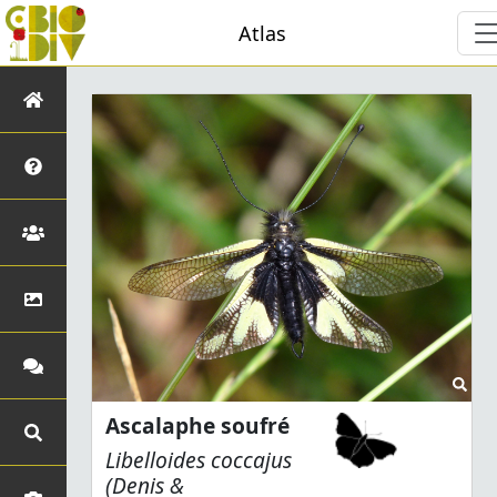
Atlas
Ascalaphe soufré
Libelloides coccajus
(Denis &