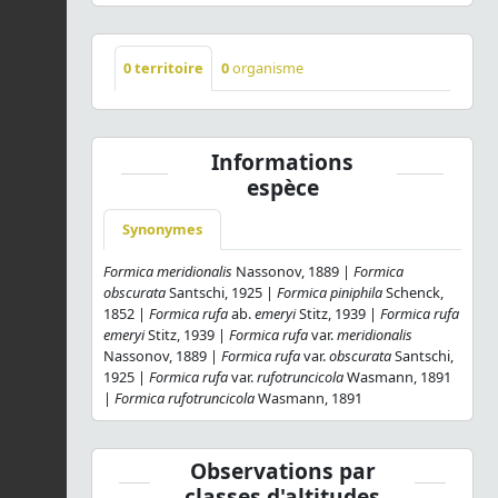
0
territoire
0
organisme
Informations
espèce
Synonymes
Formica meridionalis
Nassonov, 1889 |
Formica
obscurata
Santschi, 1925 |
Formica piniphila
Schenck,
1852 |
Formica rufa
ab.
emeryi
Stitz, 1939 |
Formica rufa
emeryi
Stitz, 1939 |
Formica rufa
var.
meridionalis
Nassonov, 1889 |
Formica rufa
var.
obscurata
Santschi,
1925 |
Formica rufa
var.
rufotruncicola
Wasmann, 1891
|
Formica rufotruncicola
Wasmann, 1891
Observations par
classes d'altitudes