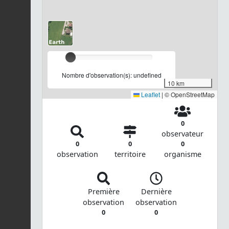
Nombre d'observation(s): undefined
10 km
Leaflet
|
© OpenStreetMap
0
observateur
0
0
0
observation
territoire
organisme
Première
Dernière
observation
observation
0
0