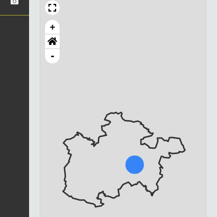
+
-
Chargement...