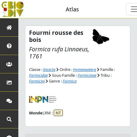
Atlas
Fourmi rousse des
bois
Formica rufa
Linnaeus,
1761
Classe :
Insecta
Ordre :
Hymenoptera
Famille :
Formicidae
Sous-Famille :
Formicinae
Tribu :
Formicini
Genre :
Formica
Monde
LRM :
NT