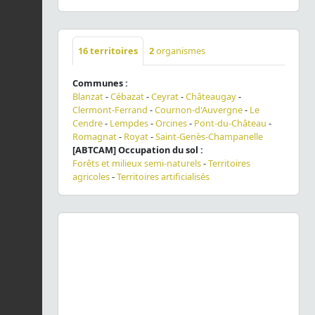
16
territoires
2
organismes
Communes :
Blanzat
-
Cébazat
-
Ceyrat
-
Châteaugay
-
Clermont-Ferrand
-
Cournon-d'Auvergne
-
Le
Cendre
-
Lempdes
-
Orcines
-
Pont-du-Château
-
Romagnat
-
Royat
-
Saint-Genès-Champanelle
[ABTCAM] Occupation du sol :
Forêts et milieux semi-naturels
-
Territoires
agricoles
-
Territoires artificialisés