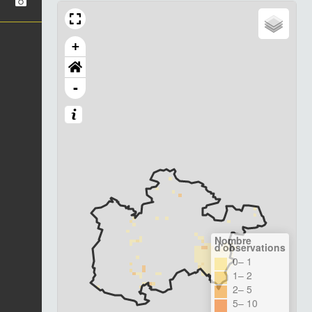
+
-
Nombre
d'observations
0– 1
1– 2
2– 5
5– 10