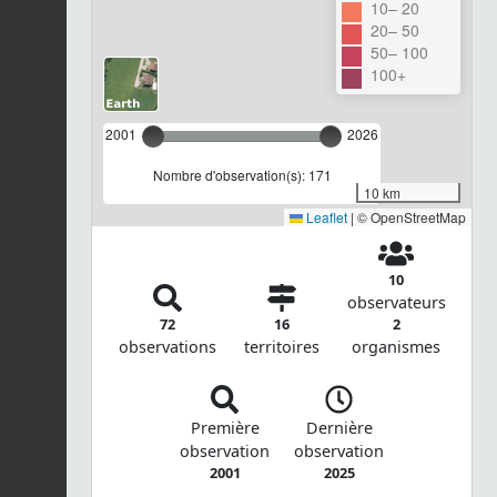
10– 20
20– 50
50– 100
100+
2001
2026
Nombre d'observation(s): 171
10 km
Leaflet
|
© OpenStreetMap
10
observateurs
72
16
2
observations
territoires
organismes
Première
Dernière
observation
observation
2001
2025