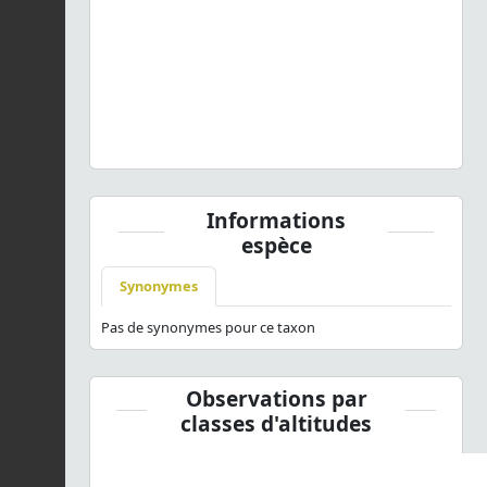
Previous
Next
Tessellana tessellata
(Charpentier, 1825) © O.
Roquinarc'h - CC BY-NC-SA
Informations
espèce
Synonymes
Pas de synonymes pour ce taxon
Observations par
classes d'altitudes