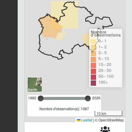
Nombre
d'observations
0– 1
1– 2
2– 5
5– 10
10– 20
20– 50
50– 100
100+
1982
2026
Nombre d'observation(s): 1087
10 km
Leaflet
|
© OpenStreetMap