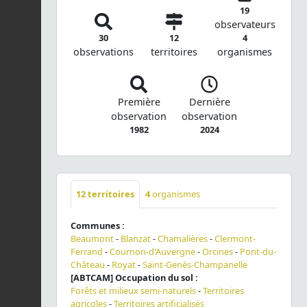
19
observateurs
30
12
4
observations
territoires
organismes
Première
Dernière
observation
observation
1982
2024
12
territoires
4
organismes
Communes :
Beaumont
-
Blanzat
-
Chamalières
-
Clermont-
Ferrand
-
Cournon-d'Auvergne
-
Orcines
-
Pont-du-
Château
-
Royat
-
Saint-Genès-Champanelle
[ABTCAM] Occupation du sol :
Forêts et milieux semi-naturels
-
Territoires
agricoles
-
Territoires artificialisés