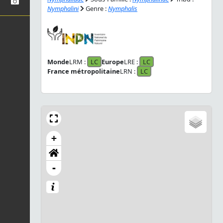
Nymphalini
Genre :
Nymphalis
Monde
LRM :
LC
Europe
LRE :
LC
France métropolitaine
LRN :
LC
+
-