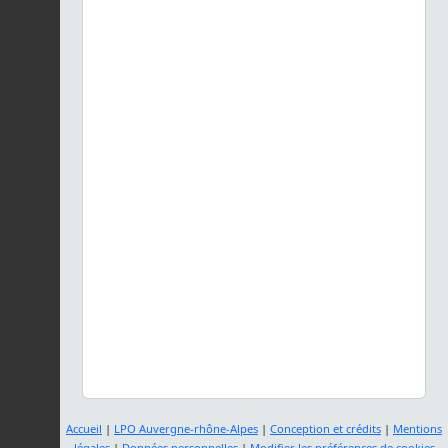
Accueil
|
LPO Auvergne-rhône-Alpes
|
Conception et crédits
|
Mentions
légales
|
Données personnelles
|
Modifier les préférences de cookies