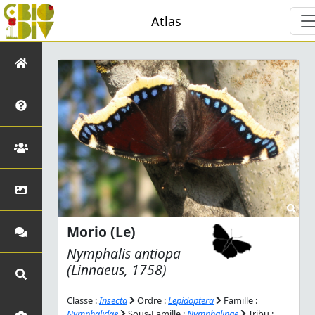
Atlas
Morio (Le)
Nymphalis antiopa
(Linnaeus, 1758)
Classe :
Insecta
Ordre :
Lepidoptera
Famille :
Nymphalidae
Sous-Famille :
Nymphalinae
Tribu :