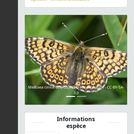
Previous
Next
Melitaea cinxia 02 (HS).JPG © Harald Süpfle - CC-BY-SA-
3.0
Informations
espèce