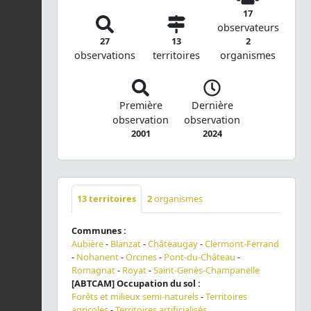
17
observateurs
27
13
2
observations
territoires
organismes
Première
Dernière
observation
observation
2001
2024
13
territoires
2
organismes
Communes :
Aubière
-
Blanzat
-
Châteaugay
-
Clermont-Ferrand
-
Nohanent
-
Orcines
-
Pont-du-Château
-
Romagnat
-
Royat
-
Saint-Genès-Champanelle
[ABTCAM] Occupation du sol :
Forêts et milieux semi-naturels
-
Territoires
agricoles
-
Territoires artificialisés