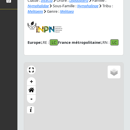
Classe :
Insecta
Ordre :
Lepidoptera
Famille :
Nymphalidae
Sous-Famille :
Nymphalinae
Tribu :
Melitaeini
Genre :
Melitaea
Europe
LRE :
LC
France métropolitaine
LRN :
LC
+
-