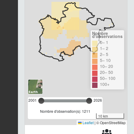
Nombre
d'observations
0– 1
1– 2
2– 5
5– 10
10– 20
20– 50
50– 100
100+
2001
2026
Nombre d'observation(s): 1211
10 km
Leaflet
|
© OpenStreetMap