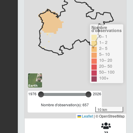
Nombre
d'observations
0– 1
1– 2
2– 5
5– 10
10– 20
20– 50
50– 100
100+
1976
2026
Nombre d'observation(s): 657
10 km
Leaflet
|
© OpenStreetMap
23