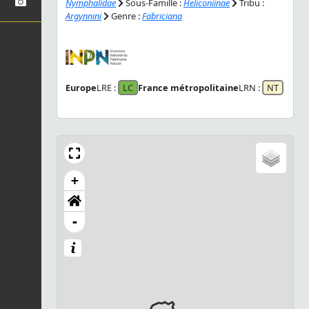
Nymphalidae
Sous-Famille :
Heliconiinae
Tribu :
Argynnini
Genre :
Fabriciana
Europe
LRE :
LC
France métropolitaine
LRN :
NT
+
-