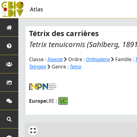
Atlas
Tétrix des carrières
Tetrix tenuicornis
(Sahlberg, 1891
Classe :
Insecta
Ordre :
Orthoptera
Famille :
Tetrigini
Genre :
Tetrix
Europe
LRE :
LC