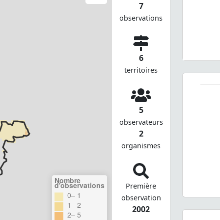
7
observations
6
territoires
5
observateurs
2
organismes
Nombre
d'observations
Première
0– 1
observation
1– 2
2002
2– 5