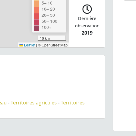
5– 10
10– 20
20– 50
Dernière
50– 100
observation
100+
2019
10 km
Leaflet
|
© OpenStreetMap
eau
-
Territoires agricoles
-
Territoires