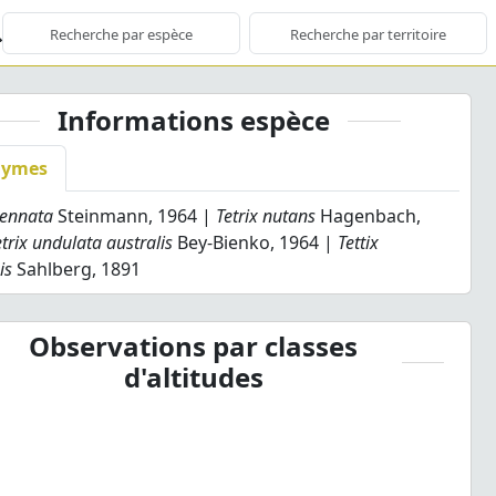
Informations espèce
nymes
tennata
Steinmann, 1964 |
Tetrix nutans
Hagenbach,
etrix undulata australis
Bey-Bienko, 1964 |
Tettix
is
Sahlberg, 1891
Observations par classes
d'altitudes