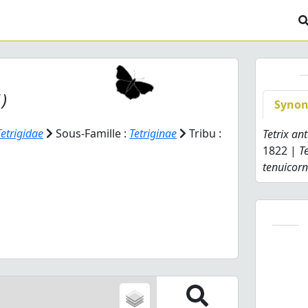
)
Syno
Tetrigidae
Sous-Famille :
Tetriginae
Tribu :
Tetrix an
1822 |
T
tenuicorn