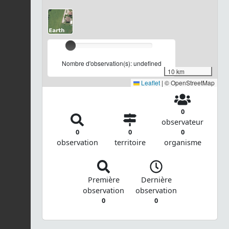
Nombre d'observation(s): undefined
10 km
Leaflet
|
© OpenStreetMap
0
observateur
0
0
0
observation
territoire
organisme
Première
Dernière
observation
observation
0
0