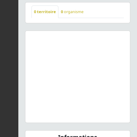
0
territoire
0
organisme
Previous
Next
Biscutella lima
Rchb., 1832 © H. TINGUY - CC BY-NC-SA