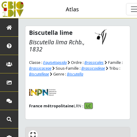
Atlas
Biscutella lime
Biscutella lima
Rchb.,
1832
Classe :
Equisetopsida
Ordre :
Brassicales
Famille :
Brassicaceae
Sous-Famille :
Brassicoideae
Tribu :
Biscutelleae
Genre :
Biscutella
France métropolitaine
LRN :
LC