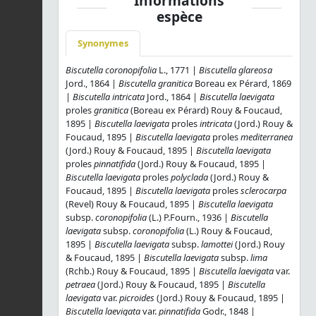
Informations
espèce
Synonymes
Biscutella coronopifolia
L., 1771 |
Biscutella glareosa
Jord., 1864 |
Biscutella granitica
Boreau ex Pérard, 1869
|
Biscutella intricata
Jord., 1864 |
Biscutella laevigata
proles
granitica
(Boreau ex Pérard) Rouy & Foucaud,
1895 |
Biscutella laevigata
proles
intricata
(Jord.) Rouy &
Foucaud, 1895 |
Biscutella laevigata
proles
mediterranea
(Jord.) Rouy & Foucaud, 1895 |
Biscutella laevigata
proles
pinnatifida
(Jord.) Rouy & Foucaud, 1895 |
Biscutella laevigata
proles
polyclada
(Jord.) Rouy &
Foucaud, 1895 |
Biscutella laevigata
proles
sclerocarpa
(Revel) Rouy & Foucaud, 1895 |
Biscutella laevigata
subsp.
coronopifolia
(L.) P.Fourn., 1936 |
Biscutella
laevigata
subsp.
coronopifolia
(L.) Rouy & Foucaud,
1895 |
Biscutella laevigata
subsp.
lamottei
(Jord.) Rouy
& Foucaud, 1895 |
Biscutella laevigata
subsp.
lima
(Rchb.) Rouy & Foucaud, 1895 |
Biscutella laevigata
var.
petraea
(Jord.) Rouy & Foucaud, 1895 |
Biscutella
laevigata
var.
picroides
(Jord.) Rouy & Foucaud, 1895 |
Biscutella laevigata
var.
pinnatifida
Godr., 1848 |