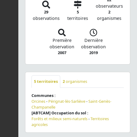
observateurs
29
5
2
observations
territoires
organismes
Première
Dernière
observation
observation
2007
2019
5
territoires
2
organismes
Communes :
Orcines
-
Pérignat-lès-Sarliève
-
Saint-Genès-
Champanelle
[ABTCAM] Occupation du sol :
Forêts et milieux semi-naturels
-
Territoires
agricoles