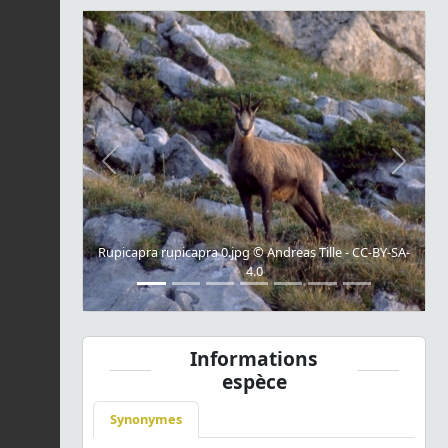
Previous
Next
Rupicapra rupicapra 0.jpg © Andreas Tille - CC-BY-SA-
4.0
Informations
espèce
Synonymes