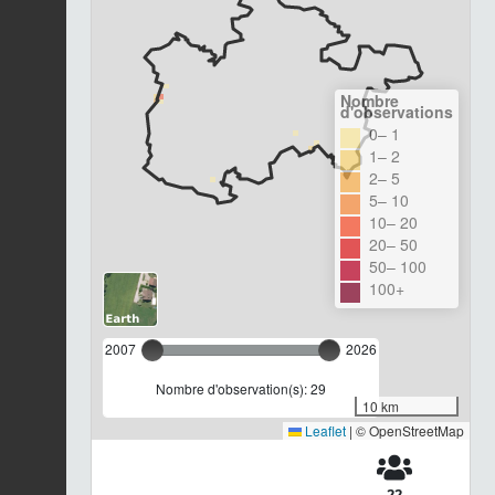
Nombre
d'observations
0– 1
1– 2
2– 5
5– 10
10– 20
20– 50
50– 100
100+
2007
2026
Nombre d'observation(s): 29
10 km
Leaflet
|
© OpenStreetMap
22