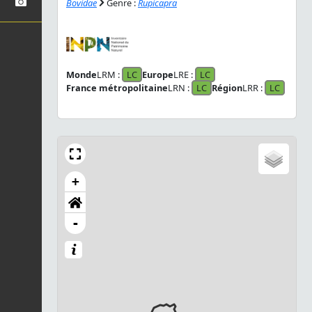
Bovidae
Genre :
Rupicapra
Monde
LRM :
LC
Europe
LRE :
LC
France métropolitaine
LRN :
LC
Région
LRR :
LC
+
-