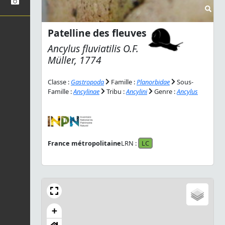
Patelline des fleuves
Ancylus fluviatilis
O.F.
Müller, 1774
Classe :
Gastropoda
Famille :
Planorbidae
Sous-
Famille :
Ancylinae
Tribu :
Ancylini
Genre :
Ancylus
France métropolitaine
LRN :
LC
+