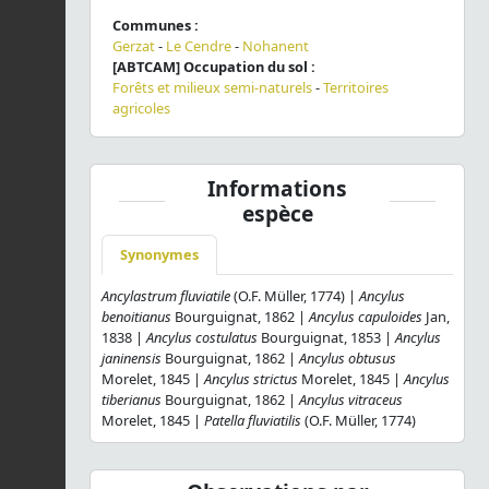
Communes :
Gerzat
-
Le Cendre
-
Nohanent
[ABTCAM] Occupation du sol :
Forêts et milieux semi-naturels
-
Territoires
agricoles
Informations
espèce
Synonymes
Ancylastrum fluviatile
(O.F. Müller, 1774) |
Ancylus
benoitianus
Bourguignat, 1862 |
Ancylus capuloides
Jan,
1838 |
Ancylus costulatus
Bourguignat, 1853 |
Ancylus
janinensis
Bourguignat, 1862 |
Ancylus obtusus
Morelet, 1845 |
Ancylus strictus
Morelet, 1845 |
Ancylus
tiberianus
Bourguignat, 1862 |
Ancylus vitraceus
Morelet, 1845 |
Patella fluviatilis
(O.F. Müller, 1774)