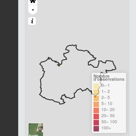
-
Nombre
d'observations
0– 1
1– 2
2– 5
5– 10
10– 20
20– 50
50– 100
100+