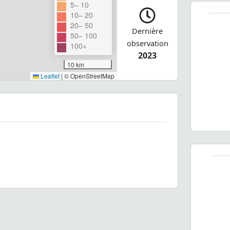
5– 10
10– 20
20– 50
Dernière
50– 100
observation
100+
2023
10 km
Leaflet
|
© OpenStreetMap