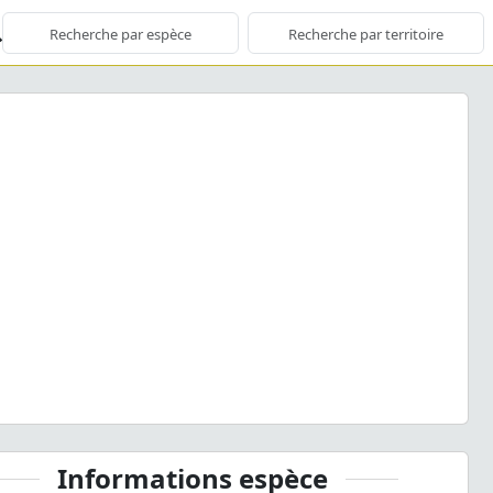
ious
Next
a pisana
(O.F. Müller, 1774) © S. Wroza - CC BY-NC-SA
Informations espèce