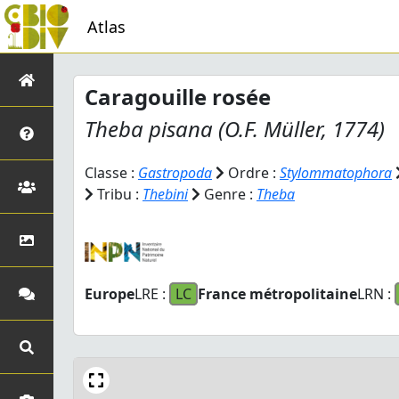
Atlas
Caragouille rosée
Theba pisana
(O.F. Müller, 1774)
Classe :
Gastropoda
Ordre :
Stylommatophora
Tribu :
Thebini
Genre :
Theba
Europe
LRE :
LC
France métropolitaine
LRN :