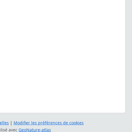
lles
|
Modifier les préférences de cookies
alisé avec
GeoNature-atlas