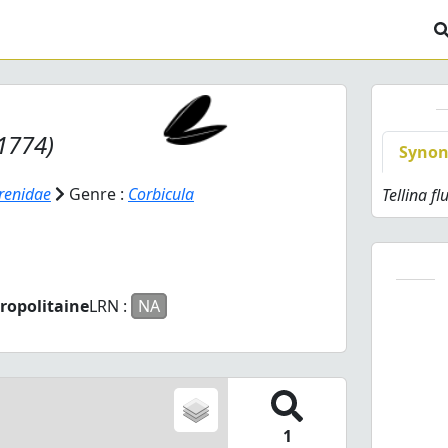
 1774)
Syno
renidae
Genre :
Corbicula
Tellina fl
ropolitaine
LRN :
NA
1