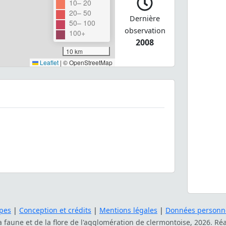
10– 20
20– 50
Dernière
50– 100
observation
100+
2008
10 km
Leaflet
|
© OpenStreetMap
pes
|
Conception et crédits
|
Mentions légales
|
Données personne
la faune et de la flore de l'agglomération de clermontoise, 2026. Ré