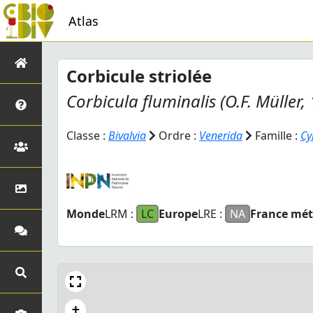
Atlas
Corbicule striolée
Corbicula fluminalis
(O.F. Müller,
Classe :
Bivalvia
Ordre :
Venerida
Famille :
Cy
Monde
LRM :
LC
Europe
LRE :
NA
France mét
+