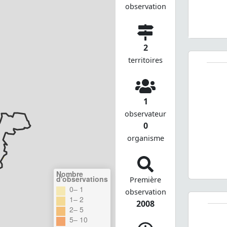
observation
2
territoires
1
observateur
0
organisme
Nombre
d'observations
Première
0– 1
observation
1– 2
2008
2– 5
5– 10