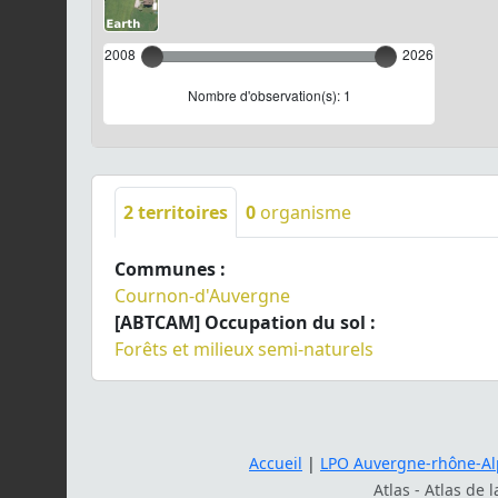
2008
2026
Nombre d'observation(s): 1
2
territoires
0
organisme
Communes :
Cournon-d'Auvergne
[ABTCAM] Occupation du sol :
Forêts et milieux semi-naturels
Accueil
|
LPO Auvergne-rhône-Al
Atlas - Atlas de 