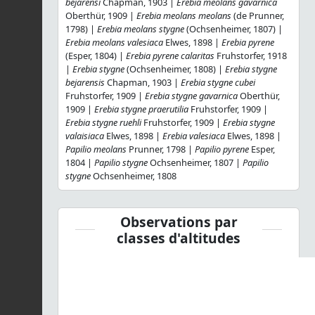
bejarensi
Chapman, 1903 |
Erebia meolans gavarnica
Oberthür, 1909 |
Erebia meolans meolans
(de Prunner,
1798) |
Erebia meolans stygne
(Ochsenheimer, 1807) |
Erebia meolans valesiaca
Elwes, 1898 |
Erebia pyrene
(Esper, 1804) |
Erebia pyrene calaritas
Fruhstorfer, 1918
|
Erebia stygne
(Ochsenheimer, 1808) |
Erebia stygne
bejarensis
Chapman, 1903 |
Erebia stygne cubei
Fruhstorfer, 1909 |
Erebia stygne gavarnica
Oberthür,
1909 |
Erebia stygne praerutilia
Fruhstorfer, 1909 |
Erebia stygne ruehli
Fruhstorfer, 1909 |
Erebia stygne
valaisiaca
Elwes, 1898 |
Erebia valesiaca
Elwes, 1898 |
Papilio meolans
Prunner, 1798 |
Papilio pyrene
Esper,
1804 |
Papilio stygne
Ochsenheimer, 1807 |
Papilio
stygne
Ochsenheimer, 1808
Observations par
classes d'altitudes