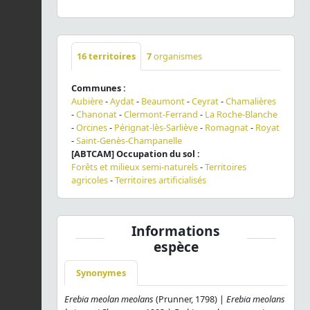
16
territoires
7
organismes
Communes :
Aubière
-
Aydat
-
Beaumont
-
Ceyrat
-
Chamalières
-
Chanonat
-
Clermont-Ferrand
-
La Roche-Blanche
-
Orcines
-
Pérignat-lès-Sarliève
-
Romagnat
-
Royat
-
Saint-Genès-Champanelle
[ABTCAM] Occupation du sol :
Forêts et milieux semi-naturels
-
Territoires
agricoles
-
Territoires artificialisés
Informations
espèce
Synonymes
Erebia meolan meolans
(Prunner, 1798) |
Erebia meolans