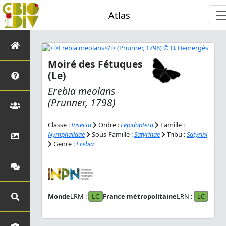
Atlas
Moiré des Fétuques
(Le)
Erebia meolans
(Prunner, 1798)
Classe :
Insecta
Ordre :
Lepidoptera
Famille :
Nymphalidae
Sous-Famille :
Satyrinae
Tribu :
Satyrini
Genre :
Erebia
Monde
LRM :
LC
France métropolitaine
LRN :
LC