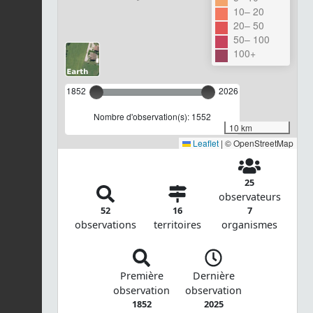
10– 20
20– 50
50– 100
100+
1852
2026
Nombre d'observation(s): 1552
10 km
Leaflet
|
© OpenStreetMap
25
observateurs
52
16
7
observations
territoires
organismes
Première
Dernière
observation
observation
1852
2025