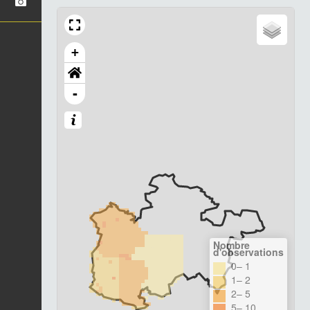
+
-
Nombre
d'observations
0– 1
1– 2
2– 5
5– 10