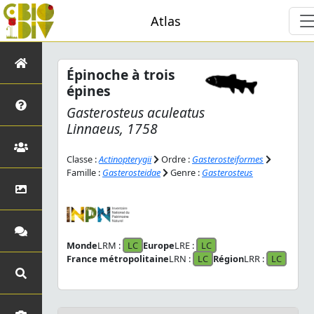
Atlas
Épinoche à trois
épines
Gasterosteus aculeatus
Linnaeus, 1758
Classe :
Actinopterygii
Ordre :
Gasterosteiformes
Famille :
Gasterosteidae
Genre :
Gasterosteus
Monde
LRM :
LC
Europe
LRE :
LC
France métropolitaine
LRN :
LC
Région
LRR :
LC