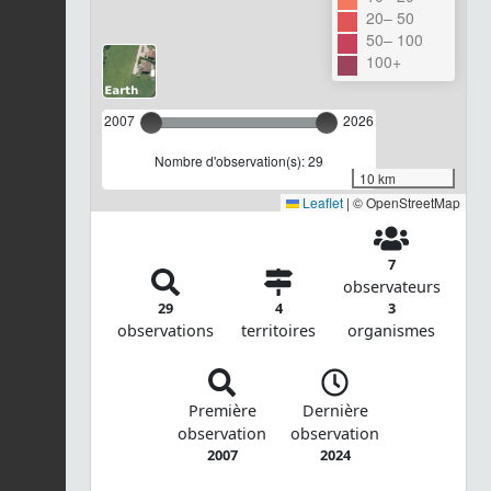
20– 50
50– 100
100+
2007
2026
Nombre d'observation(s): 29
10 km
Leaflet
|
© OpenStreetMap
7
observateurs
29
4
3
observations
territoires
organismes
Première
Dernière
observation
observation
2007
2024