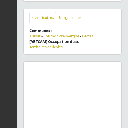
4
territoires
3
organismes
Communes :
Aulnat
-
Cournon-d'Auvergne
-
Gerzat
[ABTCAM] Occupation du sol :
Territoires agricoles
Previous
Next