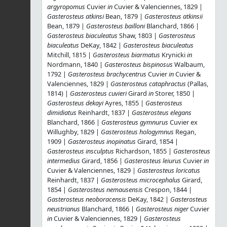
argyropomus
Cuvier
in
Cuvier & Valenciennes, 1829 |
Gasterosteus atkinsi
Bean, 1879 |
Gasterosteus atkinsii
Bean, 1879 |
Gasterosteus bailloni
Blanchard, 1866 |
Gasterosteus biaculeatus
Shaw, 1803 |
Gasterosteus
biaculeatus
DeKay, 1842 |
Gasterosteus biaculeatus
Mitchill, 1815 |
Gasterosteus biarmatus
Krynicki
in
Nordmann, 1840 |
Gasterosteus bispinosus
Walbaum,
1792 |
Gasterosteus brachycentrus
Cuvier
in
Cuvier &
Valenciennes, 1829 |
Gasterosteus cataphractus
(Pallas,
1814) |
Gasterosteus cuvieri
Girard
in
Storer, 1850 |
Gasterosteus dekayi
Ayres, 1855 |
Gasterosteus
dimidiatus
Reinhardt, 1837 |
Gasterosteus elegans
Blanchard, 1866 |
Gasterosteus gymnurus
Cuvier ex
Willughby, 1829 |
Gasterosteus hologymnus
Regan,
1909 |
Gasterosteus inopinatus
Girard, 1854 |
Gasterosteus insculptus
Richardson, 1855 |
Gasterosteus
intermedius
Girard, 1856 |
Gasterosteus leiurus
Cuvier
in
Cuvier & Valenciennes, 1829 |
Gasterosteus loricatus
Reinhardt, 1837 |
Gasterosteus microcephalus
Girard,
1854 |
Gasterosteus nemausensis
Crespon, 1844 |
Gasterosteus neoboracensis
DeKay, 1842 |
Gasterosteus
neustrianus
Blanchard, 1866 |
Gasterosteus niger
Cuvier
in
Cuvier & Valenciennes, 1829 |
Gasterosteus