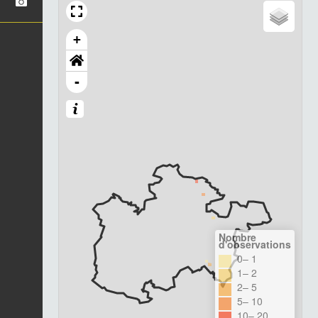
+
-
Nombre
d'observations
0– 1
1– 2
2– 5
5– 10
10– 20