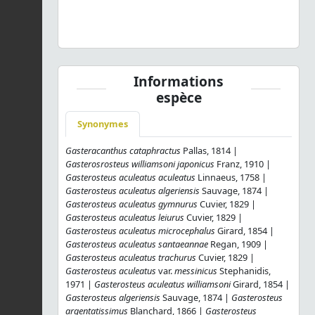
Gasterosteus aculeatus
Linnaeus, 1758 © Yannick
LEDORÉ, FFAL - CC BY-NC-SA
Informations
espèce
Synonymes
Gasteracanthus cataphractus
Pallas, 1814 |
Gasterosrosteus williamsoni japonicus
Franz, 1910 |
Gasterosteus aculeatus aculeatus
Linnaeus, 1758 |
Gasterosteus aculeatus algeriensis
Sauvage, 1874 |
Gasterosteus aculeatus gymnurus
Cuvier, 1829 |
Gasterosteus aculeatus leiurus
Cuvier, 1829 |
Gasterosteus aculeatus microcephalus
Girard, 1854 |
Gasterosteus aculeatus santaeannae
Regan, 1909 |
Gasterosteus aculeatus trachurus
Cuvier, 1829 |
Gasterosteus aculeatus
var.
messinicus
Stephanidis,
1971 |
Gasterosteus aculeatus williamsoni
Girard, 1854 |
Gasterosteus algeriensis
Sauvage, 1874 |
Gasterosteus
argentatissimus
Blanchard, 1866 |
Gasterosteus