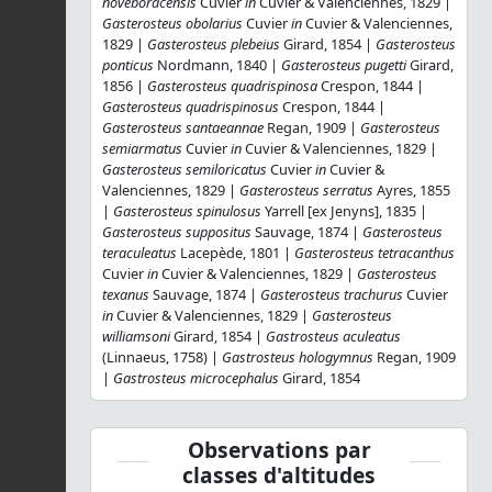
noveboracensis
Cuvier
in
Cuvier & Valenciennes, 1829 |
Gasterosteus obolarius
Cuvier
in
Cuvier & Valenciennes,
1829 |
Gasterosteus plebeius
Girard, 1854 |
Gasterosteus
ponticus
Nordmann, 1840 |
Gasterosteus pugetti
Girard,
1856 |
Gasterosteus quadrispinosa
Crespon, 1844 |
Gasterosteus quadrispinosus
Crespon, 1844 |
Gasterosteus santaeannae
Regan, 1909 |
Gasterosteus
semiarmatus
Cuvier
in
Cuvier & Valenciennes, 1829 |
Gasterosteus semiloricatus
Cuvier
in
Cuvier &
Valenciennes, 1829 |
Gasterosteus serratus
Ayres, 1855
|
Gasterosteus spinulosus
Yarrell [ex Jenyns], 1835 |
Gasterosteus suppositus
Sauvage, 1874 |
Gasterosteus
teraculeatus
Lacepède, 1801 |
Gasterosteus tetracanthus
Cuvier
in
Cuvier & Valenciennes, 1829 |
Gasterosteus
texanus
Sauvage, 1874 |
Gasterosteus trachurus
Cuvier
in
Cuvier & Valenciennes, 1829 |
Gasterosteus
williamsoni
Girard, 1854 |
Gastrosteus aculeatus
(Linnaeus, 1758) |
Gastrosteus hologymnus
Regan, 1909
|
Gastrosteus microcephalus
Girard, 1854
Observations par
classes d'altitudes