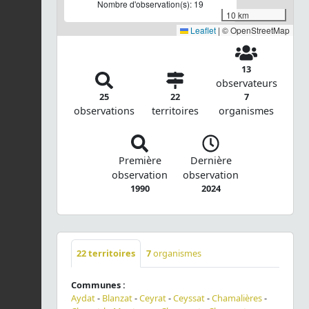
Nombre d'observation(s): 19
10 km
Leaflet
|
© OpenStreetMap
13
observateurs
25
22
7
observations
territoires
organismes
Première
Dernière
observation
observation
1990
2024
22
territoires
7
organismes
Communes :
Aydat
-
Blanzat
-
Ceyrat
-
Ceyssat
-
Chamalières
-