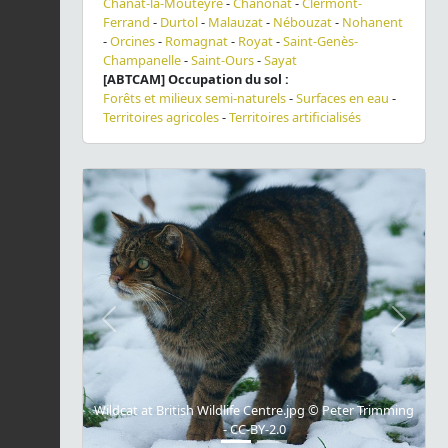
Chanat-la-Mouteyre
-
Chanonat
-
Clermont-
Ferrand
-
Durtol
-
Malauzat
-
Nébouzat
-
Nohanent
-
Orcines
-
Romagnat
-
Royat
-
Saint-Genès-
Champanelle
-
Saint-Ours
-
Sayat
[ABTCAM] Occupation du sol :
Forêts et milieux semi-naturels
-
Surfaces en eau
-
Territoires agricoles
-
Territoires artificialisés
Previous
Next
Wildcat at British Wildlife Centre.jpg © Peter Trimming
- CC-BY-2.0