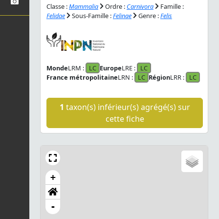
Classe :
Mammalia
Ordre :
Carnivora
Famille :
Felidae
Sous-Famille :
Felinae
Genre :
Felis
Monde
LRM :
LC
Europe
LRE :
LC
France métropolitaine
LRN :
LC
Région
LRR :
LC
1
taxon(s) inférieur(s) agrégé(s) sur
cette fiche
+
-