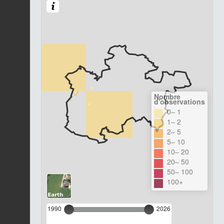
Nombre
d'observations
0– 1
1– 2
2– 5
5– 10
10– 20
20– 50
50– 100
100+
1990
2026