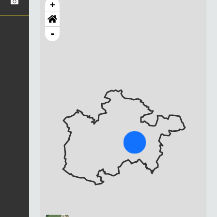
+
-
Chargement...