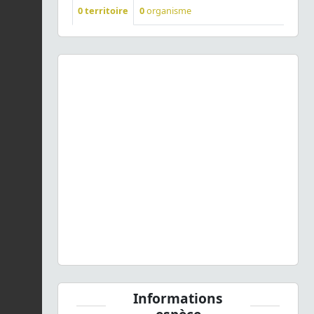
0
territoire
0
organisme
Previous
Next
Actaea spicata
L., 1753 © - CC BY-NC-SA
Informations