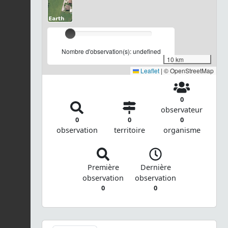
Nombre d'observation(s): undefined
10 km
Leaflet
|
© OpenStreetMap
0
observateur
0
0
0
observation
territoire
organisme
Première
Dernière
observation
observation
0
0