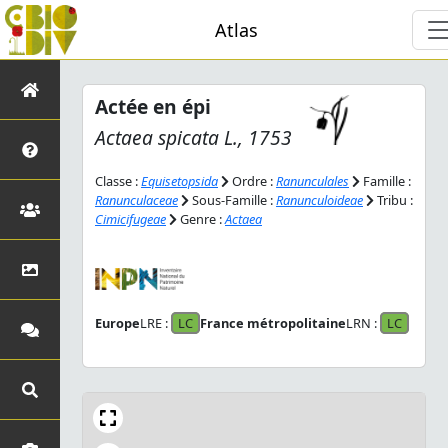
Atlas
Actée en épi
Actaea spicata
L., 1753
Classe :
Equisetopsida
Ordre :
Ranunculales
Famille :
Ranunculaceae
Sous-Famille :
Ranunculoideae
Tribu :
Cimicifugeae
Genre :
Actaea
Europe
LRE :
LC
France métropolitaine
LRN :
LC