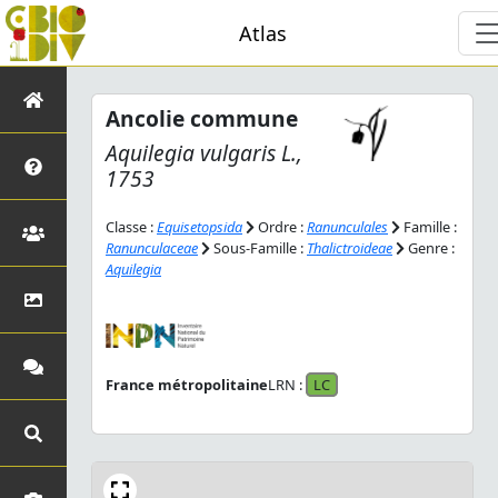
Atlas
Ancolie commune
Aquilegia vulgaris
L.,
1753
Classe :
Equisetopsida
Ordre :
Ranunculales
Famille :
Ranunculaceae
Sous-Famille :
Thalictroideae
Genre :
Aquilegia
France métropolitaine
LRN :
LC