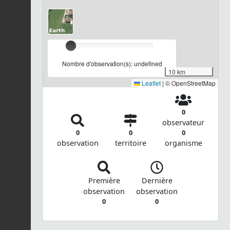
Nombre d'observation(s): undefined
10 km
Leaflet
|
© OpenStreetMap
0
observateur
0
0
0
observation
territoire
organisme
Première
Dernière
observation
observation
0
0