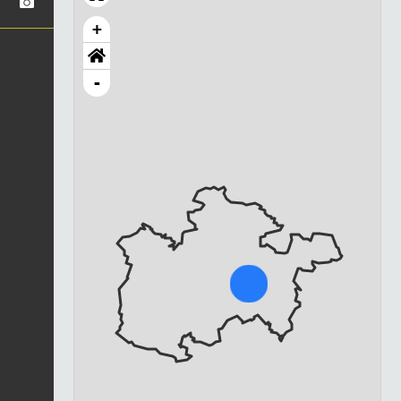
+
-
Chargement...