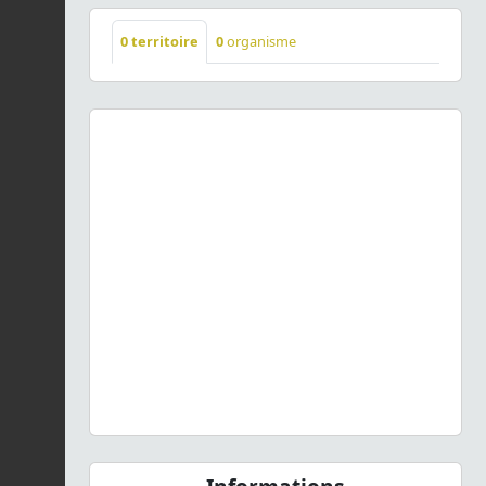
0
territoire
0
organisme
Previous
Next
Aquilegia vulgaris
L., 1753 © - CC BY-NC-SA