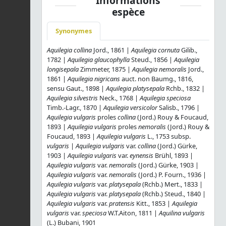
Informations
espèce
Synonymes
Aquilegia collina
Jord., 1861 |
Aquilegia cornuta
Gilib.,
1782 |
Aquilegia glaucophylla
Steud., 1856 |
Aquilegia
longisepala
Zimmeter, 1875 |
Aquilegia nemoralis
Jord.,
1861 |
Aquilegia nigricans
auct. non Baumg., 1816,
sensu Gaut., 1898 |
Aquilegia platysepala
Rchb., 1832 |
Aquilegia silvestris
Neck., 1768 |
Aquilegia speciosa
Timb.-Lagr., 1870 |
Aquilegia versicolor
Salisb., 1796 |
Aquilegia vulgaris
proles
collina
(Jord.) Rouy & Foucaud,
1893 |
Aquilegia vulgaris
proles
nemoralis
(Jord.) Rouy &
Foucaud, 1893 |
Aquilegia vulgaris
L., 1753 subsp.
vulgaris
|
Aquilegia vulgaris
var.
collina
(Jord.) Gürke,
1903 |
Aquilegia vulgaris
var.
eynensis
Brühl, 1893 |
Aquilegia vulgaris
var.
nemoralis
(Jord.) Gürke, 1903 |
Aquilegia vulgaris
var.
nemoralis
(Jord.) P. Fourn., 1936 |
Aquilegia vulgaris
var.
platysepala
(Rchb.) Mert., 1833 |
Aquilegia vulgaris
var.
platysepala
(Rchb.) Steud., 1840 |
Aquilegia vulgaris
var.
pratensis
Kitt., 1853 |
Aquilegia
vulgaris
var.
speciosa
W.T.Aiton, 1811 |
Aquilina vulgaris
(L.) Bubani, 1901