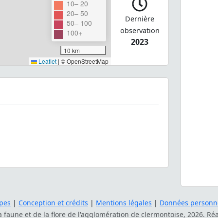
10– 20
20– 50
Dernière
50– 100
observation
100+
2023
10 km
Leaflet
|
© OpenStreetMap
pes
|
Conception et crédits
|
Mentions légales
|
Données personne
la faune et de la flore de l'agglomération de clermontoise, 2026. Ré