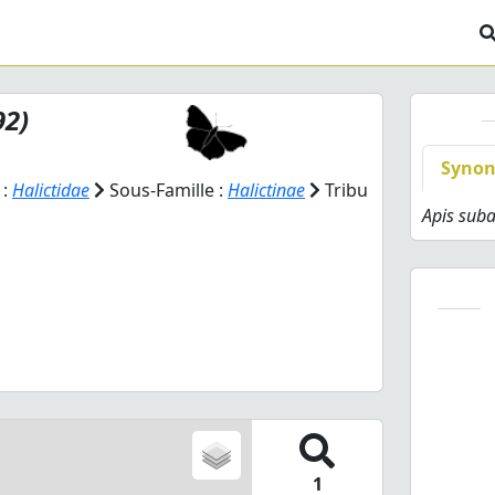
92)
Syno
 :
Halictidae
Sous-Famille :
Halictinae
Tribu
Apis sub
1