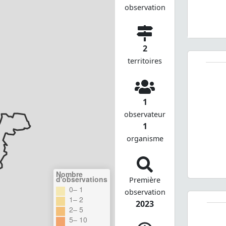
observation
2
territoires
1
observateur
1
organisme
Nombre
d'observations
Première
0– 1
observation
1– 2
2023
2– 5
5– 10