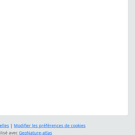
lles
|
Modifier les préférences de cookies
alisé avec
GeoNature-atlas