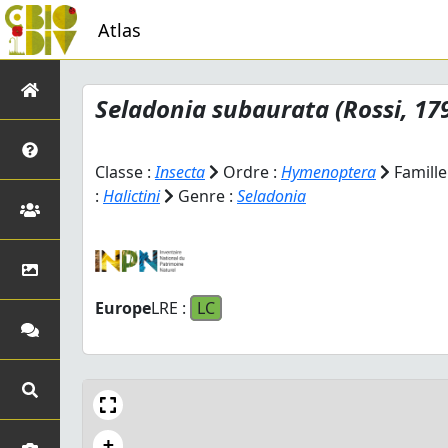
Atlas
Seladonia subaurata
(Rossi, 17
Classe :
Insecta
Ordre :
Hymenoptera
Famille
:
Halictini
Genre :
Seladonia
Europe
LRE :
LC
+