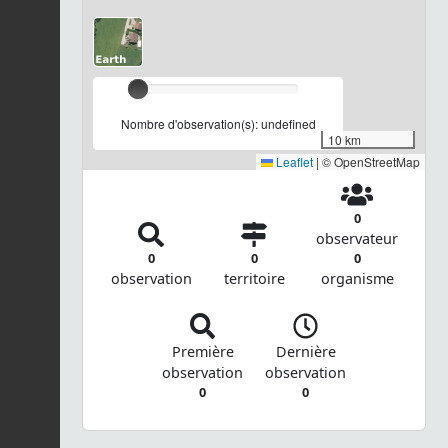
Nombre d'observation(s): undefined
10 km
Leaflet
|
© OpenStreetMap
0
observateur
0
0
0
observation
territoire
organisme
Première
Dernière
observation
observation
0
0