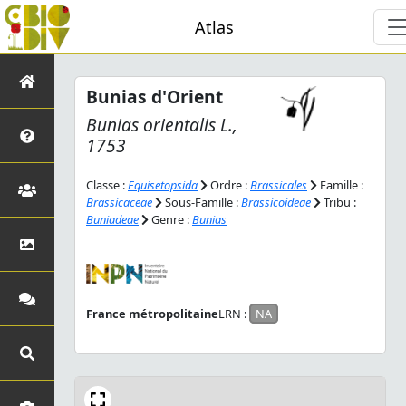
Atlas
Bunias d'Orient
Bunias orientalis
L.,
1753
Classe :
Equisetopsida
Ordre :
Brassicales
Famille :
Brassicaceae
Sous-Famille :
Brassicoideae
Tribu :
Buniadeae
Genre :
Bunias
France métropolitaine
LRN :
NA