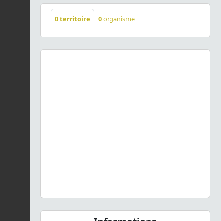
0
territoire
0
organisme
Previous
Next
Bunias orientalis
L., 1753 © - CC BY-NC-SA