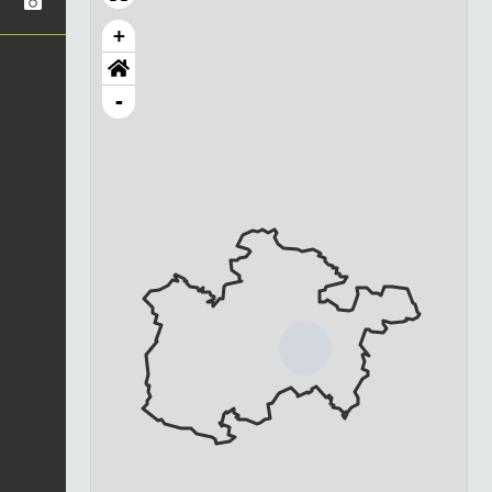
+
-
Chargement...