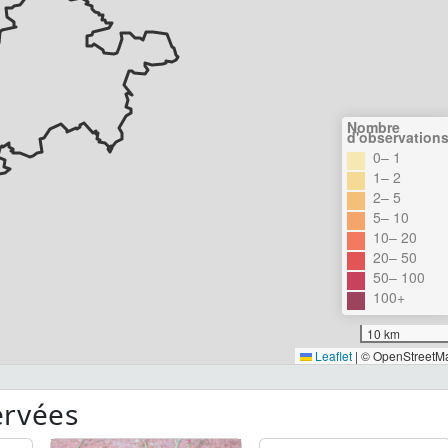
Nombre
d'observation
0– 1
1– 2
2– 5
5– 10
10– 20
20– 50
50– 100
100+
10 km
Leaflet
|
© OpenStreetM
ervées