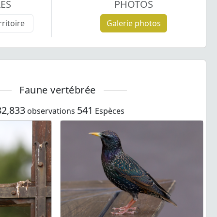
RES
PHOTOS
Galerie photos
Faune vertébrée
82,833
541
observations
Espèces