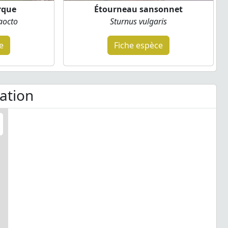
rque
Étourneau sansonnet
aocto
Sturnus vulgaris
e
Fiche espèce
ation