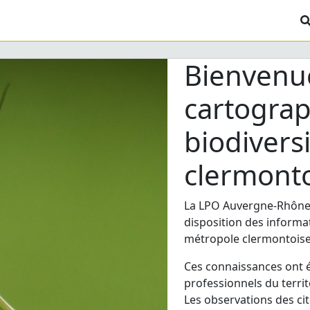
Bienvenue
cartograp
biodivers
clermont
La LPO Auvergne-Rhône-
disposition des informa
métropole clermontoise
Ces connaissances ont é
professionnels du terri
Les observations des ci