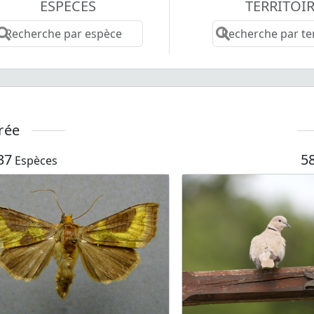
ESPÈCES
TERRITOI
rée
37
5
Espèces