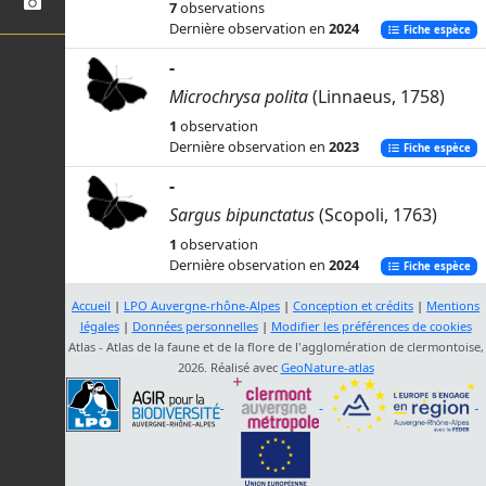
7
observations
Dernière observation en
2024
Fiche espèce
-
Microchrysa polita
(Linnaeus, 1758)
1
observation
Dernière observation en
2023
Fiche espèce
-
Sargus bipunctatus
(Scopoli, 1763)
1
observation
Dernière observation en
2024
Fiche espèce
Accueil
|
LPO Auvergne-rhône-Alpes
|
Conception et crédits
|
Mentions
légales
|
Données personnelles
|
Modifier les préférences de cookies
Atlas - Atlas de la faune et de la flore de l'agglomération de clermontoise,
2026. Réalisé avec
GeoNature-atlas