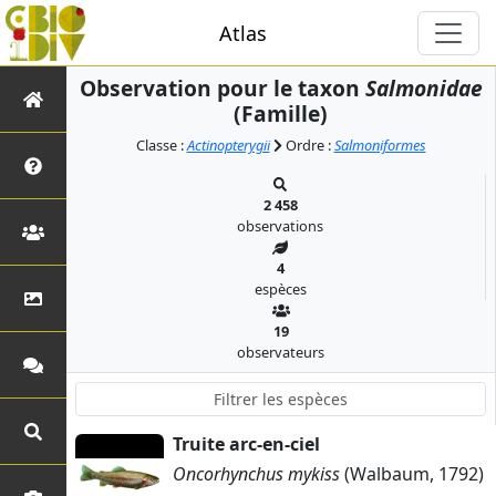
Atlas
Observation pour le taxon
Salmonidae
(Famille)
Classe :
Actinopterygii
Ordre :
Salmoniformes
2 458
observations
4
espèces
19
observateurs
Truite arc-en-ciel
Oncorhynchus mykiss
(Walbaum, 1792)