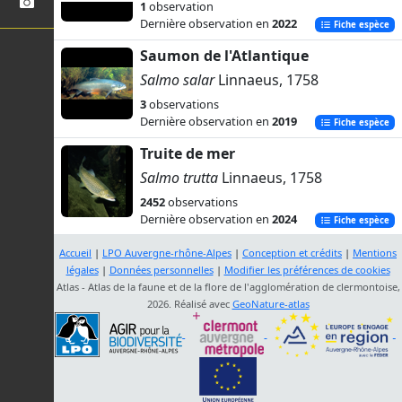
1
observation
Dernière observation en
2022
Fiche espèce
Saumon de l'Atlantique
Salmo salar
Linnaeus, 1758
3
observations
Dernière observation en
2019
Fiche espèce
Truite de mer
Salmo trutta
Linnaeus, 1758
2452
observations
Dernière observation en
2024
Fiche espèce
Omble de fontaine
Accueil
|
LPO Auvergne-rhône-Alpes
|
Conception et crédits
|
Mentions
légales
|
Données personnelles
|
Modifier les préférences de cookies
Salvelinus fontinalis
(Mitchill, 1814)
Atlas - Atlas de la faune et de la flore de l'agglomération de clermontoise,
2
observations
2026. Réalisé avec
GeoNature-atlas
Dernière observation en
1989
Fiche espèce