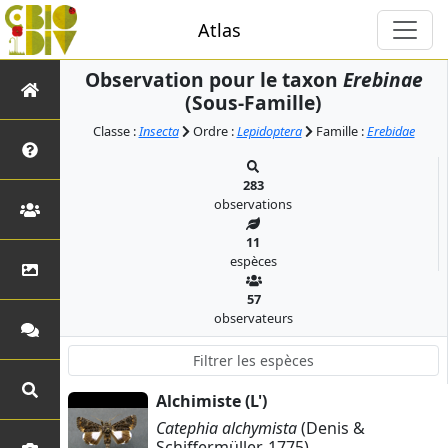
Atlas
Observation pour le taxon
Erebinae
(Sous-Famille)
Classe :
Insecta
Ordre :
Lepidoptera
Famille :
Erebidae
283
observations
11
espèces
57
observateurs
Alchimiste (L')
Catephia alchymista
(Denis &
Schiffermüller, 1775)