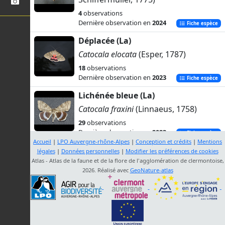
4
observations
Dernière observation en
2024
Fiche espèce
Déplacée (La)
Catocala elocata
(Esper, 1787)
18
observations
Dernière observation en
2023
Fiche espèce
Lichénée bleue (La)
Catocala fraxini
(Linnaeus, 1758)
29
observations
Dernière observation en
2023
Fiche espèce
Accueil
|
LPO Auvergne-rhône-Alpes
|
Conception et crédits
|
Mentions
Lichénée jaune (La)
légales
|
Données personnelles
|
Modifier les préférences de cookies
Atlas - Atlas de la faune et de la flore de l'agglomération de clermontoise,
Catocala fulminea
(Scopoli, 1763)
2026. Réalisé avec
GeoNature-atlas
9
observations
Dernière observation en
2024
Fiche espèce
Mariée (La)
Catocala nupta
(Linnaeus, 1767)