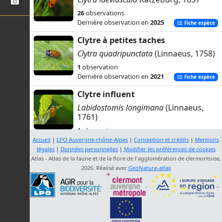
26
observations
Dernière observation en
2025
Fiche espèce
Clytre à petites taches
Clytra quadripunctata
(Linnaeus, 1758)
1
observation
Dernière observation en
2021
Fiche espèce
Clytre influent
Labidostomis longimana
(Linnaeus,
1761)
1
observation
Dernière observation en
2021
Accueil
|
LPO Auvergne-rhône-Alpes
|
Conception et crédits
|
Mentions
Fiche espèce
légales
|
Données personnelles
|
Modifier les préférences de cookies
-
Atlas - Atlas de la faune et de la flore de l'agglomération de clermontoise,
2026. Réalisé avec
GeoNature-atlas
Smaragdina concolor
(Fabricius, 1792)
1
observation
Dernière observation en
2021
Fiche espèce
-