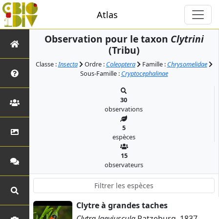
Atlas
Observation pour le taxon
Clytrini
(Tribu)
Classe :
Insecta
Ordre :
Coleoptera
Famille :
Chrysomelidae
Sous-Famille :
Cryptocephalinae
30
observations
5
espèces
15
observateurs
Clytre à grandes taches
Clytra laeviuscula
Ratzeburg, 1837