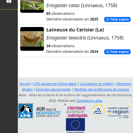
Eriogaster catax
(Linnaeus, 1758)
85
observations
Dernière observation en
2025
Fiche espèce
Laineuse du Cerisier (La)
Eriogaster lanestris
(Linnaeus, 1758)
24
observations
Dernière observation en
2024
Fiche espèce
Accueil
|
LPO Auvergne-rhône-Alpes
|
Conception et crédits
|
Mentions
légales
|
Données personnelles
|
Modifier les préférences de cookies
Atlas - Atlas de la faune et de la flore de l'agglomération de clermontoise,
2026. Réalisé avec
GeoNature-atlas