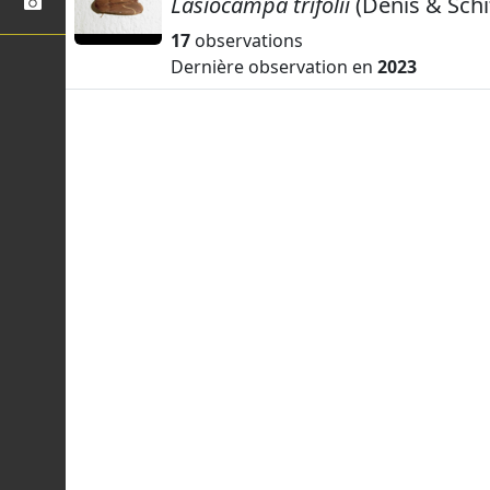
Lasiocampa trifolii
(Denis & Schi
17
observations
Dernière observation en
2023