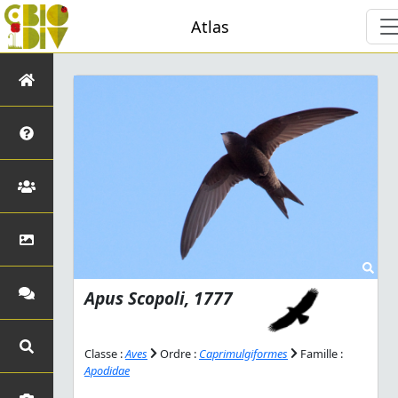
Atlas
Apus
Scopoli, 1777
Classe :
Aves
Ordre :
Caprimulgiformes
Famille :
Apodidae