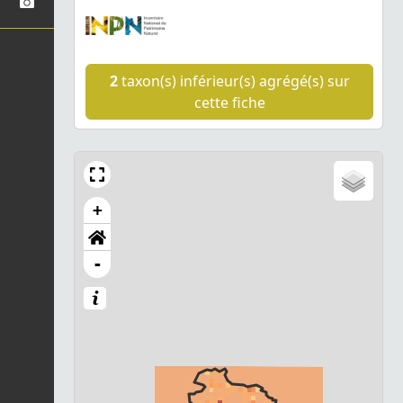
2
taxon(s) inférieur(s) agrégé(s) sur
cette fiche
+
-