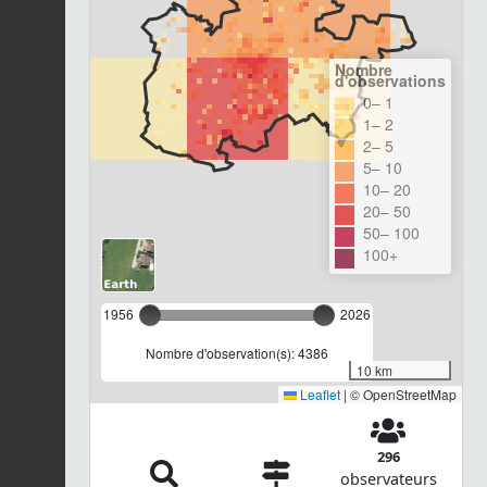
Nombre
d'observations
0– 1
1– 2
2– 5
5– 10
10– 20
20– 50
50– 100
100+
1956
2026
Nombre d'observation(s): 4386
10 km
Leaflet
|
© OpenStreetMap
296
observateurs