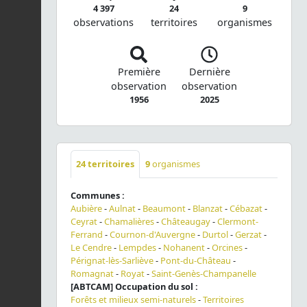
4 397
24
9
observations
territoires
organismes
Première
Dernière
observation
observation
1956
2025
24
territoires
9
organismes
Communes :
Aubière
-
Aulnat
-
Beaumont
-
Blanzat
-
Cébazat
-
Ceyrat
-
Chamalières
-
Châteaugay
-
Clermont-
Ferrand
-
Cournon-d'Auvergne
-
Durtol
-
Gerzat
-
Le Cendre
-
Lempdes
-
Nohanent
-
Orcines
-
Pérignat-lès-Sarliève
-
Pont-du-Château
-
Romagnat
-
Royat
-
Saint-Genès-Champanelle
[ABTCAM] Occupation du sol :
Forêts et milieux semi-naturels
-
Territoires