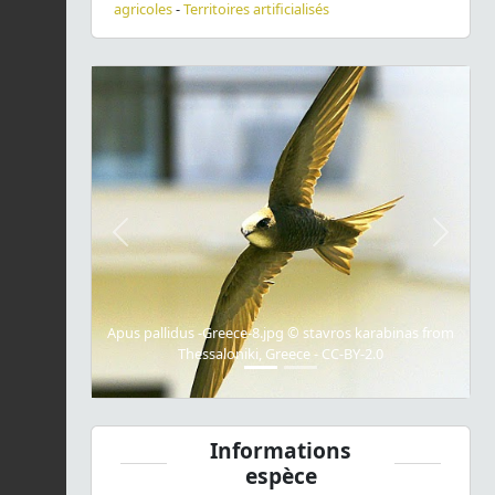
agricoles
-
Territoires artificialisés
Previous
Next
Apus pallidus -Greece-8.jpg © stavros karabinas from
Thessaloniki, Greece - CC-BY-2.0
Informations
espèce