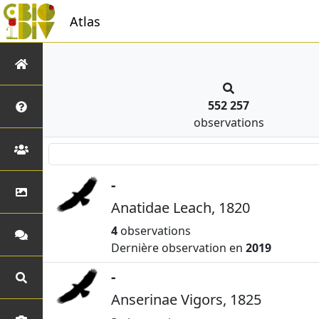
Atlas
552 257
observations
-
Anatidae Leach, 1820
4
observations
Dernière observation en
2019
-
Anserinae Vigors, 1825