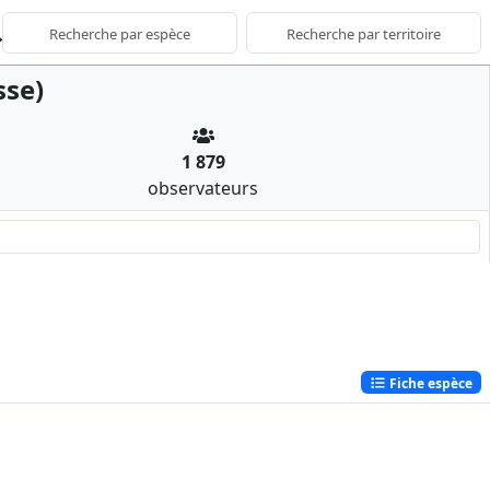
sse)
1 879
observateurs
Fiche espèce