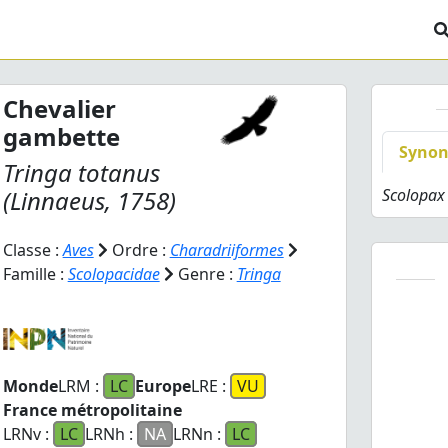
Chevalier
gambette
Syno
Tringa totanus
(Linnaeus, 1758)
Scolopax
Classe :
Aves
Ordre :
Charadriiformes
Famille :
Scolopacidae
Genre :
Tringa
Monde
LRM :
LC
Europe
LRE :
VU
France métropolitaine
LRNv :
LC
LRNh :
NA
LRNn :
LC