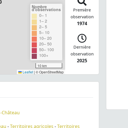
Nombre
d'observations
Première
0– 1
observation
1– 2
1974
2– 5
5– 10
10– 20
20– 50
Dernière
50– 100
observation
100+
2025
10 km
Leaflet
|
© OpenStreetMap
u-Château
eau
-
Territoires agricoles
-
Territoires