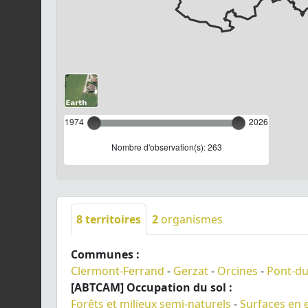
1974
2026
Nombre d'observation(s): 263
8
territoires
2
organismes
Communes :
Clermont-Ferrand
-
Gerzat
-
Orcines
-
Pont-d
[ABTCAM] Occupation du sol :
Forêts et milieux semi-naturels
-
Surfaces en 