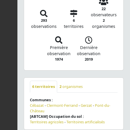
22
observateurs
293
6
2
observations
territoires
organismes
Première
Dernière
observation
observation
1974
2019
6
territoires
2
organismes
Communes :
Cébazat
-
Clermont-Ferrand
-
Gerzat
-
Pont-du-
Château
[ABTCAM] Occupation du sol :
Territoires agricoles
-
Territoires artificialisés