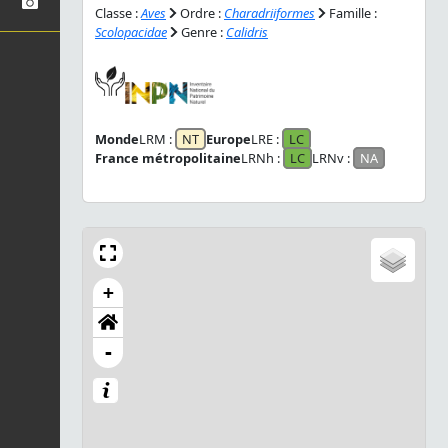
Classe :
Aves
Ordre :
Charadriiformes
Famille :
Scolopacidae
Genre :
Calidris
Monde
LRM :
NT
Europe
LRE :
LC
France métropolitaine
LRNh :
LC
LRNv :
NA
+
-