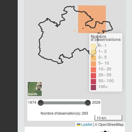
Nombre
d'observations
0– 1
1– 2
2– 5
5– 10
10– 20
20– 50
50– 100
100+
1974
2026
Nombre d'observation(s): 293
10 km
Leaflet
|
© OpenStreetMap