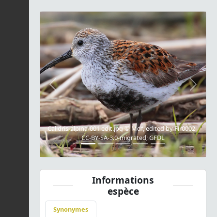
Previous
Next
Calidris-alpina-001 edit.jpg © Mdf, edited by Fir0002 -
CC-BY-SA-3.0-migrated; GFDL
Informations
espèce
Synonymes