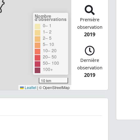
Nombre
d'observations
Première
0– 1
observation
1– 2
2019
2– 5
5– 10
10– 20
20– 50
Dernière
50– 100
observation
100+
2019
10 km
Leaflet
|
© OpenStreetMap