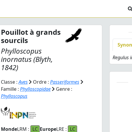
Pouillot à grands
sourcils
Syno
Phylloscopus
inornatus
(Blyth,
Regulus 
1842)
Classe :
Aves
Ordre :
Passeriformes
Famille :
Phylloscopidae
Genre :
Phylloscopus
Monde
LRM :
LC
Europe
LRE :
LC