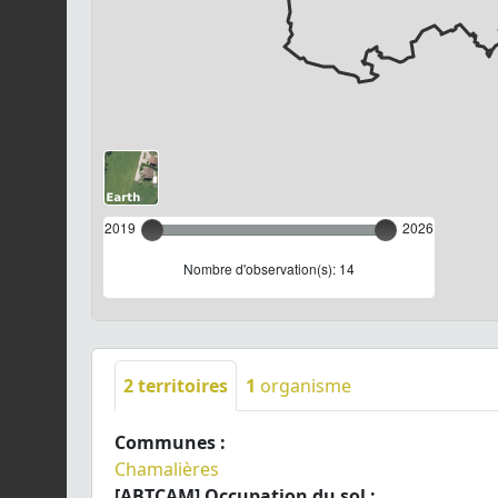
2019
2026
Nombre d'observation(s): 14
2
territoires
1
organisme
Communes :
Chamalières
[ABTCAM] Occupation du sol :