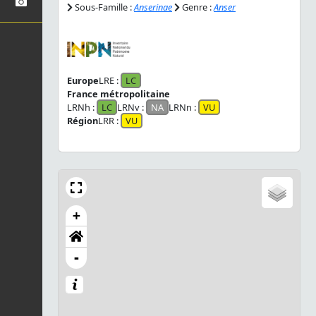
Sous-Famille :
Anserinae
Genre :
Anser
Europe
LRE :
LC
France métropolitaine
LRNh :
LC
LRNv :
NA
LRNn :
VU
Région
LRR :
VU
+
-