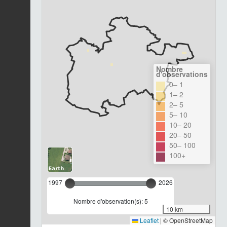
Nombre
d'observations
0– 1
1– 2
2– 5
5– 10
10– 20
20– 50
50– 100
100+
1997
2026
Nombre d'observation(s): 5
10 km
Leaflet
|
© OpenStreetMap