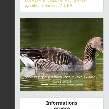
Forêts et milieux semi-naturels
-
Territoires
agricoles
-
Territoires artificialisés
Previous
Next
Anser anser.jpg © Richard Bartz, Munich, Germany -
CC-BY-SA-2.5
Informations
espèce