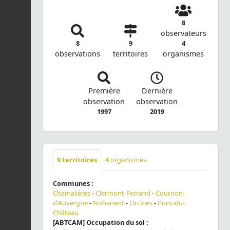
8
observateurs
8
9
4
observations
territoires
organismes
Première
Dernière
observation
observation
1997
2019
9
territoires
4
organismes
Communes :
Chamalières
-
Clermont-Ferrand
-
Cournon-
d'Auvergne
-
Nohanent
-
Orcines
-
Pont-du-
Château
[ABTCAM] Occupation du sol :