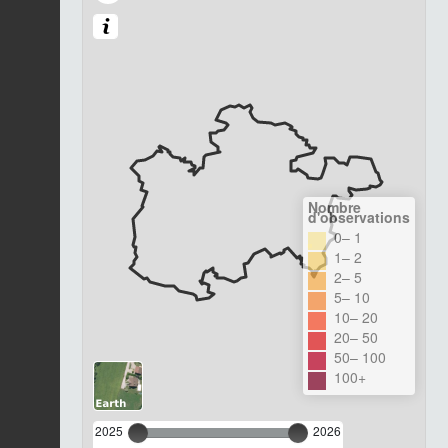
Nombre
d'observations
0– 1
1– 2
2– 5
5– 10
10– 20
20– 50
50– 100
100+
2025
2026