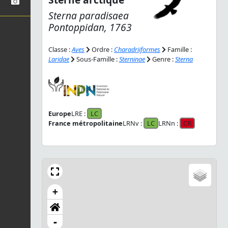
Sterna paradisaea
Pontoppidan, 1763
Classe :
Aves
Ordre :
Charadriiformes
Famille :
Laridae
Sous-Famille :
Sterninae
Genre :
Sterna
Europe
LRE :
LC
France métropolitaine
LRNv :
LC
LRNn :
CR
+
-